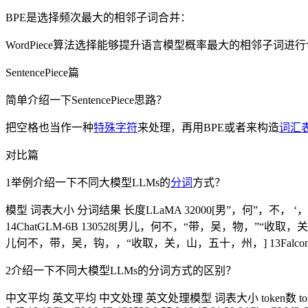
BPE是选择频次最大的相邻子词合并：
WordPiece算法选择能够提升语言模型概率最大的相邻子词进行合并
SentencePiece篇
简单介绍一下SentencePiece思路？
把空格也当作一种
特殊字符
来处理，再用BPE或者来构造
词汇
对比篇
1举例介绍一下不同大模型LLMs的
分词
方式？
模型 词表大小 分词结果 长度LLaMA 32000[男”，何”，不， 
14ChatGLM-6B 130528[男儿，何不，“带，吴，物，”“收取，
儿何不，带，吴，钩，，“收取，关，山，五十，州，] 13Falcon 
2介绍一下不同大模型LLMs的分词方式的区别？
中文平均 英文平均 中文处理 英文处理模型 词表大小 token数 token数 时间（s） 时间