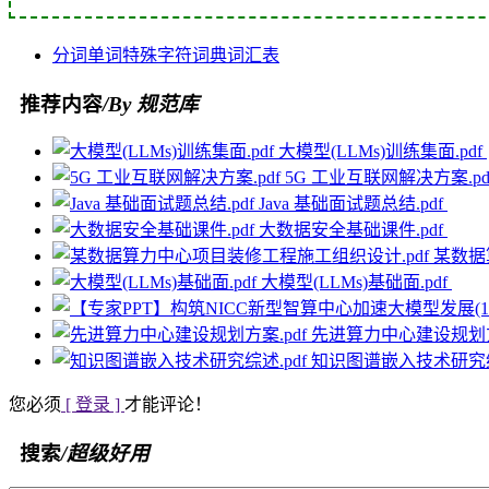
分词
单词
特殊字符
词典
词汇表
推荐内容
/By 规范库
大模型(LLMs)训练集面.pdf
5G 工业互联网解决方案.pd
Java 基础面试题总结.pdf
大数据安全基础课件.pdf
某数据
大模型(LLMs)基础面.pdf
先进算力中心建设规划方
知识图谱嵌入技术研究综
您必须
[ 登录 ]
才能评论！
搜索
/超级好用