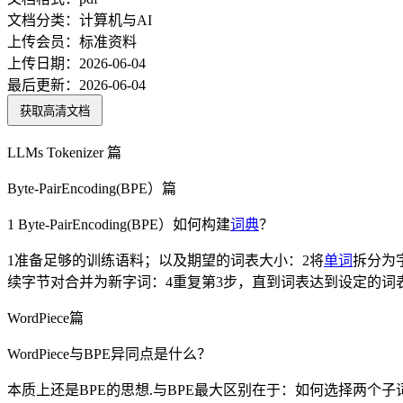
文档分类：
计算机与AI
上传会员：
标准资料
上传日期：
2026-06-04
最后更新：
2026-06-04
获取高清文档
LLMs Tokenizer 篇
Byte-PairEncoding(BPE）篇
1 Byte-PairEncoding(BPE）如何构建
词典
？
1准备足够的训练语料；以及期望的词表大小：2将
单词
拆分为
续字节对合并为新字词：4重复第3步，直到词表达到设定的词表大小
WordPiece篇
WordPiece与BPE异同点是什么？
本质上还是BPE的思想.与BPE最大区别在于：如何选择两个子