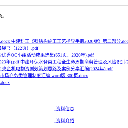
语。
中建科工《钢结构施工工艺指导手册2020版》第二部分.doc
书（122页）.pdf
优秀QC小组活动成果选集(651页、2020年).pdf
中建环保水务类工程全生命周期商务管理及风险识别(2023
央企机电物资创效策划思路及案例分享汇编(2024年).pdf
市场商务类管理制度汇编 word版 300页.docx
ocx
资料信息
资料介绍