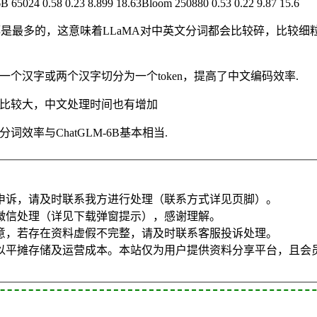
65024 0.58 0.23 8.899 18.63Bloom 250880 0.53 0.22 9.87 15.6
数都是最多的，这意味着LLaMA对中英文分词都会比较碎，比较细粒度
，会将一个汉字或两个汉字切分为一个token，提高了中文编码效率.
.由于词表比较大，中文处理时间也有增加
效率与ChatGLM-6B基本相当.
申诉，请及时联系我方进行处理（联系方式详见页脚）。
微信处理（详见下载弹窗提示），感谢理解。
意，若存在资料虚假不完整，请及时联系客服投诉处理。
以平摊存储及运营成本。本站仅为用户提供资料分享平台，且会