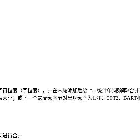
字符粒度（字粒度），并在末尾添加后缀“”，统计单词频率3合
；或下一个最高频字节对出现频率为1.注：GPT2、BART和L
词进行合并