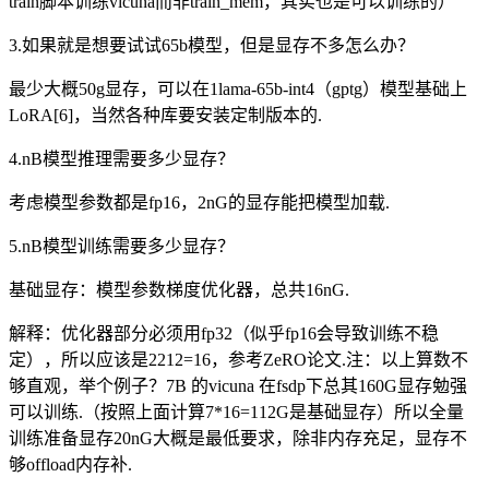
train脚本训练vicuna而非train_mem，其实也是可以训练的）
3.如果就是想要试试65b模型，但是显存不多怎么办？
最少大概50g显存，可以在1lama-65b-int4（gptg）模型基础上
LoRA[6]，当然各种库要安装定制版本的.
4.nB模型推理需要多少显存？
考虑模型参数都是fp16，2nG的显存能把模型加载.
5.nB模型训练需要多少显存？
基础显存：模型参数梯度优化器，总共16nG.
解释：优化器部分必须用fp32（似乎fp16会导致训练不稳
定），所以应该是2212=16，参考ZeRO论文.注：以上算数不
够直观，举个例子？7B 的vicuna 在fsdp下总其160G显存勉强
可以训练.（按照上面计算7*16=112G是基础显存）所以全量
训练准备显存20nG大概是最低要求，除非内存充足，显存不
够offload内存补.