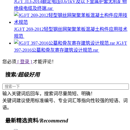
JG/T 313-2014额定电压0.6/1kV及以下金属护套无机矿物
绝缘电缆及终端.rar
JGJ/T 269-2012轻型钢丝网架聚苯板混凝土构件应用技术
规范
JGJ/T
397-2016公墓和骨灰寄存建筑设计规范.rar
您必须
[ 登录 ]
才能评论！
搜索
/超级好用
输入关键词后回车，搜索词尽量简短、明确！
关键词建议使用标准编号、专业词汇等指向性较强的短语、词
语。
最新精选资料
/Recommend