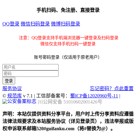
手机扫码、免注册、直接登录
QQ登录
微信扫码登录
微博扫码登录
注意：QQ登录支持手机端浏览器一键登录及扫码登录
微信仅支持手机扫码一键登录
账号密码登录（仅适用于原老用户）
服务协议
忘记密码？点此重置
©
规范库
v 7.1 | 工信部备案号：
蜀ICP备12020960号-11
|
川公网安备 51010602001426号
声明：本站仅提供资料分享平台，用户时上传分享资料应遵循
法律法规要求及本站服务协议（详见登录页），违法举报或版
权申诉联系邮箱520#guifanku.com（将#替换为@）。