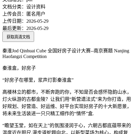
文档分类：
设计资料
上传会员：
匿名用户
上传日期：
2026-05-29
最后更新：
2026-05-29
获取高清文档
秦淮Jod Qinhuai Cube 全国好房子设计大赛--南京赛题 Nanjing
Haofangzi Competition
秦淮盒，好房子
“好房子在哪里，浆声灯影秦淮盒”
高楼林立的都市，不断奔跑的你，不知是否会感怀隐韵山水，
灯火纵游的古都金陵？让我们用“新营遗法式”来为你打造，用
好规划、好营造、好运维、好平台实现好房子的十大新愿景，
将未来生活装进一只只精工细作的“情怀”盒.
“瞻望玉堂，如在天上”的氛围浸润于心，六朝古都底蕴带来的
温度近在胆尺.漫步道蛇题向北，以新型菜场为核心，构成复