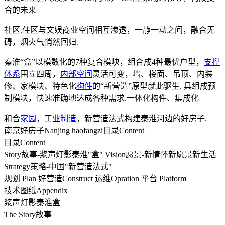
合的未来
社区.住区与文娱商业空间相互渗透，一静一动之间，融合无
碍，烟火气悄然回归.
秦淮“盒”以模数化的7种复合模块，组合成4种最优户型，
支撑
体系
围立四周，
内部空间
灵活可变，墙、楼面、吊顶、内装
修、家模块、特色化
构件
的“新营造”原型就此驱生. 具组成预
制模块，快速准确地达成各种需求.一体化构件、集成化
和合
家园
，工业
制造
，新营造法式构建秦淮河边的好房子.
南京好房子Nanjing haofangzi目录Content
目录Content
Story故事-浆声灯影秦淮"盒" Vision愿景-新情怀新愿景新生活
Strategy策略-中国"新营造法式"
规划 Plan 好营造Construct 运维Opration 平台 Platform
技术图纸Appendix
浆声灯影秦淮盒
The Story故事