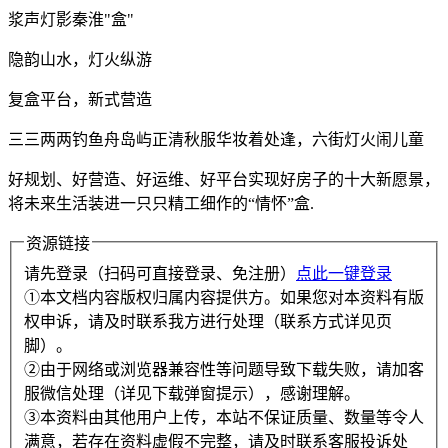
浆声灯影秦淮"盒"
隐韵山水，灯火纵游
复盒平台，新式营造
三三两两钓鱼舟岛屿正清秋服华妆着处逢，六街灯火闹儿童
好规划、好营造、好运维、好平台实现好房子的十大新愿景，
将未来生活装进一只只精工细作的“情怀”盒.
资源链接
请先登录（扫码可直接登录、免注册）
点此一键登录
①本文档内容版权归属内容提供方。如果您对本资料有版
权申诉，请及时联系我方进行处理（联系方式详见页
脚）。
②由于网络或浏览器兼容性等问题导致下载失败，请加客
服微信处理（详见下载弹窗提示），感谢理解。
③本资料由其他用户上传，本站不保证质量、数量等令人
满意，若存在资料虚假不完整，请及时联系客服投诉处