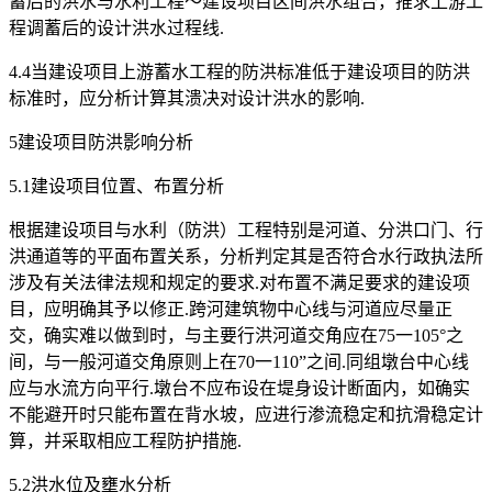
蓄后的洪水与水利工程～建设项目区间洪水组合，推求上游工
程调蓄后的设计洪水过程线.
4.4当建设项目上游蓄水工程的防洪标准低于建设项目的防洪
标准时，应分析计算其溃决对设计洪水的影响.
5建设项目防洪影响分析
5.1建设项目位置、布置分析
根据建设项目与水利（防洪）工程特别是河道、分洪口门、行
洪通道等的平面布置关系，分析判定其是否符合水行政执法所
涉及有关法律法规和规定的要求.对布置不满足要求的建设项
目，应明确其予以修正.跨河建筑物中心线与河道应尽量正
交，确实难以做到时，与主要行洪河道交角应在75一105°之
间，与一般河道交角原则上在70一110”之间.同组墩台中心线
应与水流方向平行.墩台不应布设在堤身设计断面内，如确实
不能避开时只能布置在背水坡，应进行渗流稳定和抗滑稳定计
算，并采取相应工程防护措施.
5.2洪水位及壅水分析