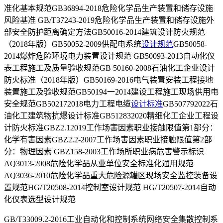
准化基本规范GB36894-2018危险化学品生产装置和储存设施
风险基准 GB/T37243-2019危险化学品生产装置和储存设施外
部安全防护距离确定方法GB50016-2014建筑设计防火规范
（2018年版）GB50052-2009供配电系统
设计规范
GB50058-
2014爆炸危险环境电力装置设计规范 GB50093-2013自动化仪
表工程施工及质量验收规范GB 50160-2008石油化工企业设计
防火标准（2018年版）GB50169-2016电气装置安装工程接地
装置施工及验收规范GB50194一2014建设工程施工现场供用电
安全规范GB502172018电力工程电缆
设计标准
GB507792022石
油化工建筑物抗爆设计标准GB512832020精细化工企业工程设
计防火标准GBZ2.12019工作场害因素职业接触限值第1部分：
化学有害因素GBZ2.2-2007工作场害因素职业接触限值第2部
分：物理因素 GBZ158-2003工作场所职业病危害警示标识
AQ3013-2008危险化学品从业单位安全标准化通用规范
AQ3036-2010危险化学品重大危险源罐区现场安全监控装备设
置规范HG/T20508-2014控制室设计规范 HG/T20507-2014自动
化仪表选型设计规范
GB/T33009.2-2016工业自动化和控制系统网络安全集散控制系