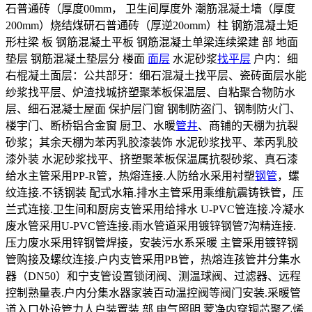
石普通砖（厚度00mm， 卫生间厚度外 潮筋混凝土墙（厚度
200mm）烧结煤研石普通砖（厚逆20omm）柱 钢筋混凝土矩
形柱梁 板 钢筋混凝土平板 钢筋混凝土单梁连续梁建 部 地面
垫层 钢筋混凝土垫层分 楼面
面层
水泥砂浆
找平层
户内：细
右棍凝土面层：公共部牙：细石混凝土找平层、瓷砖面层水能
纱浆找平层、炉渣找城挤塑聚苯板保温层、自粘聚合物防水
层、细石混凝士屋面 保护层门窗 钢制防盗门、钢制防火门、
楼宇门、断桥铝合金窗 厨卫、水暖
管井
、商铺的天棚为抗裂
砂浆；其余天棚为苯丙乳胶漆装饰 水泥砂浆找平、苯丙乳胶
漆外装 水泥砂浆找平、挤塑聚苯板保温属抗裂砂浆、真石漆
给水主管采用PP-R管，热熔连接.人防给水采用衬塑
钢管
，螺
纹连接.不锈钢装 配式水箱.排水主管采用乘维航震铸铁管，压
兰式连接.卫生间和厨房支管采用给排水 U-PVC管连接.冷凝水
废水管采用U-PVC管连接.雨水管道采用镀锌钢管7沟精连接.
压力废水采用锌钢管焊接，安装污水系采暖 主管采用镀锌钢
管购接及螺纹连接.户内支管采用PB管，热熔连孩管井分集水
器（DN50）和宁支管设置锁闭阀、测温球阀、过滤器、远程
控制熟量表.户内分集水器家装百动温控阀等阀门安装.采暖管
道入口处设管力人户装置装 部 电气照明 蒙净内穿铜芯聚乙烯