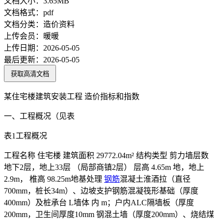
文档大小：
3.65MB
文档格式：
pdf
文档分类：
造价资料
上传会员：
暖暖
上传日期：
2026-05-05
最后更新：
2026-05-05
获取高清文档
某住宅楼建筑安装工程 造价指标和指数
一、工程概况（见表
表1工程概况
工程名称 住宅楼 建筑面积 29772.04m² 结构类型 剪力墙层数
地下2层，地上33层 （局部商镇2层） 层高 4.65m 地，地上
2.9m， 椎高 98.25m地基处理
钢筋
混凝土淮酒拉（直径
700mm，桩长34m）、边坡支护钢筋混凝筏形基础（厚度
400mm）及桩承台 L墙体 内 m；户内ALC隔墙板（厚度
200mm，卫生间厚度10mm 钢混土墙（厚度200mm）、烧结煤