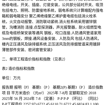
绝缘电线，开关、插座、灯是安装，公共部分延时开关、吸顶
包括电力、照明、防雷接地系统，弱电系统只计算暗配内强电
箱和弱电箱安分 聚乙烯绝缘聚乙烯护套电缆包括消火栓系
统，火灾自动报警、消防联动紧统.消火栓系统采用镀锌钢
管，沟槽消防 连接.点型探测器，声光报警器，耐火组燃型电
缆及电缆桥架安装等通风 钢板，咬口连接.人防通风管道家用
3mm的钢板，焊接.通风设备安装、人防及风 包括人防通风，
楼内正压递风及缺排姻系统.正压送风及防排烟管道采用镀辞
薄管部件安装、密闭套管安装》
二、单项工程造价指标和指数（见表2）
表2 造价指标和指数
单位：万元
报告期 报明（P） 基期1（P ） 基期2(P) 基期3（P ） 造价指数
项 目 平方米造价 （元m²） 2025年 7-8月 定额取定价 2018
2025年 56 月 2024年 7-8 （定基） P-P P-P （环比） （同比）
P-P工程造价 2257.97) 6722.45 6110.71 6722.45 6824.83 1.100