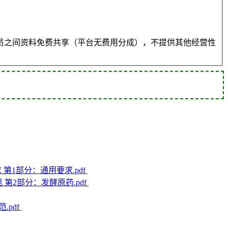
员之间资料免费共享（平台无费用分成），不提供其他经营性
要求 第1部分：通用要求.pdf
规范 第2部分：发酵原药.pdf
.pdf