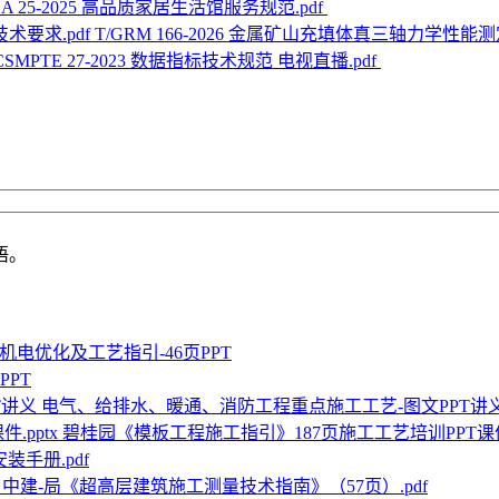
CA 25-2025 高品质家居生活馆服务规范.pdf
T/GRM 166-2026 金属矿山充填体真三轴力学性能测
/CSMPTE 27-2023 数据指标技术规范 电视直播.pdf
语。
机电优化及工艺指引-46页PPT
PT
电气、给排水、暖通、消防工程重点施工工艺-图文PPT讲
碧桂园《模板工程施工指引》187页施工工艺培训PPT课件.
装手册.pdf
中建-局《超高层建筑施工测量技术指南》（57页）.pdf