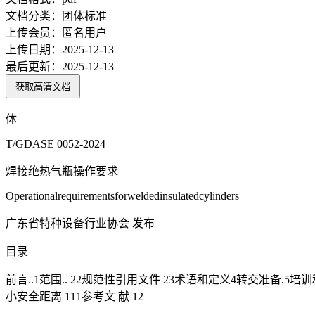
文档分类：
团体标准
上传会员：
匿名用户
上传日期：
2025-12-13
最后更新：
2025-12-13
获取高清文档
体
T/GDASE 0052-2024
焊接绝热气瓶操作要求
Operationalrequirementsforweldedinsulatedcylinders
广东省特种设备行业协会 发布
目录
前言..1范围.. 22规范性引用文件 23术语和定义4转交准备.5培训和
小安全距离 111参考文 献 12