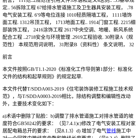
前言， 111范..2规范性引用文件3术语和定义4总则.. .55基本规
定.. 56拆除工程 67给排水管道施工及卫生器具安装工程， .78
电气安装工程. 6′9等电位连接 1010轻质隔墙工程， 1111墙饰
面工程. 1312吊顶工程， 1713地面工程.. 1914门窗工程. 2215细
部装饰工程， 2416涂饰工程 2617中央空调、地暖、新风系统
配合工程 ..2718安全与环境管理 .2919工程验收. 30附录A（规
范性） 本规范用词说明， 31附录B（资料性） 条文说明， 32
前言
本文件按照GB/T1.1-2020《标准化工作导则第1部分：标准化
文件的结构和起草规则》的规定起草.
本文件代替T/SDDA003-2019《住宅装饰装修工程施工技术规
范》，与T/SDDA0003-2019相比，除结构调整和编辑性改动
外，主要技术变化如下：
a)术语中删除了贴脸：b)调整了排水管道施工对排水管道的坡
度符合GB50242的要求：（见7.4.1)c)修改了电气安装工程对家
居配电箱总开的要求：（见8.1.3）d) 增加了电气
管线
施工中