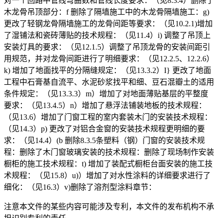
对一个回路中管线弯曲数和管线长度要求：（见8.3.4）删除了
木龙骨吊顶部分：f 删除了隔墙施工中的木龙骨隔墙施工：g)
更改了轻钢龙骨隔墙施工的龙骨间距等要求：（见10.2.1)增加
了湿铺法和瓷砖薄贴的技术规程：（见11.4）i) 调整了吊顶上
安装灯具的要求：（见12.1.5）调整了吊顶龙骨的安装间距引
用规范，并对龙骨间距进行了明细要求：（见12.2.5、12.2.6）
k) 增加了地面找平的分隔缝规定：（见13.3.2）I} 更改了地面
工程中石膏基自流平、水泥砂浆找平和细、豆石混瓣土的适用
条件规定：（见13.3.3）m）增加了对地面薄贴基层的平整度
要求：（见13.4.5）n）增加了悬浮法铺装地板的技术规程：
（见13.6）增加了门窗工程的室内套装木门的安装技术规程：
（见14.3）p) 更改了对铝合金窗的安装技术规程更明细的要
求：（见14.4）(b 删除8.3.5条塑料（钢）门窗的安装技术规
程：删除了木门窗玻璃安装的技术规程：删除了现场制作安装
橱柜的施工技术规程：t) 增加了装配式橱柜台面安装的施工技
术规程：（见15.8）u)）增加了对水性涂料的详细要求进行了
细化：（见16.3）v)删除了溶剂型涂料章节：
注意本文件的某些内容可能涉及专利，本文件的发布机构不承