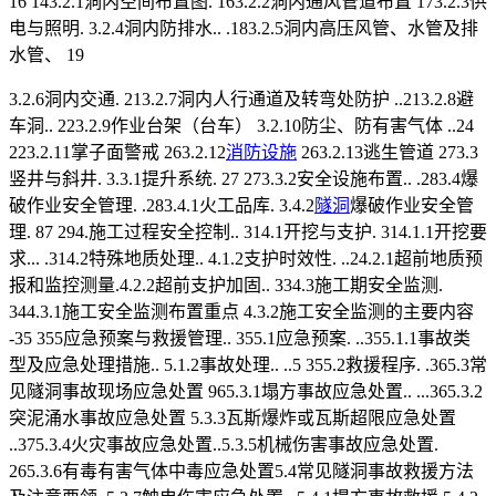
16 143.2.1洞内空间布置图. 163.2.2洞内通风管道布置 173.2.3供
电与照明. 3.2.4洞内防排水.. .183.2.5洞内高压风管、水管及排
水管、 19
3.2.6洞内交通. 213.2.7洞内人行通道及转弯处防护 ..213.2.8避
车洞.. 223.2.9作业台架（台车） 3.2.10防尘、防有害气体 ..24
223.2.11掌子面警戒 263.2.12
消防设施
263.2.13逃生管道 273.3
竖井与斜井. 3.3.1提升系统. 27 273.3.2安全设施布置.. .283.4爆
破作业安全管理. .283.4.1火工品库. 3.4.2
隧洞
爆破作业安全管
理. 87 294.施工过程安全控制.. 314.1开挖与支护. 314.1.1开挖要
求... .314.2特殊地质处理.. 4.1.2支护时效性. ..24.2.1超前地质预
报和监控测量.4.2.2超前支护加固.. 334.3施工期安全监测.
344.3.1施工安全监测布置重点 4.3.2施工安全监测的主要内容
-35 355应急预案与救援管理.. 355.1应急预案. ..355.1.1事故类
型及应急处理措施.. 5.1.2事故处理.. ..5 355.2救援程序. .365.3常
见隧洞事故现场应急处置 965.3.1塌方事故应急处置.. ...365.3.2
突泥涌水事故应急处置 5.3.3瓦斯爆炸或瓦斯超限应急处置
..375.3.4火灾事故应急处置..5.3.5机械伤害事故应急处置.
265.3.6有毒有害气体中毒应急处置5.4常见隧洞事故救援方法