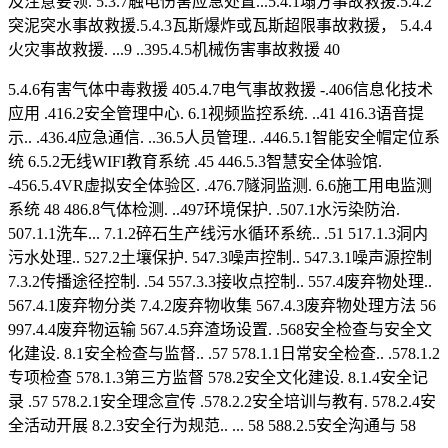
及注意要领. 5.3.7触电伤害应急处置...5.4.1塌方事故救援.5.4.2
突泥突水事故救援.5.4.3瓦斯爆炸或瓦斯超限事故救援， 5.4.4
火灾事故救援. ...9 ..395.4.5机械伤害事故救援 40
5.4.6有害气体中毒救援 405.4.7电气事故救援 -.406信息化技术
应用 .416.2安全管理中心. 6.1视频监控系统. ..41 416.3语音提
示.. .436.4应急通信. ..36.5人员管理.. .446.5.1智能安全帽定位系
统 6.5.2无线WIFI教育系统 .45 446.5.3智慧安全体验馆.
-456.5.4VR虚拟安全体验区. .476.7隧洞监测. 6.6施工用电监测
系统 48 486.8气体检测. ..497环境保护. .507.1水污染防治.
507.1.1洗车... 7.1.2碎石生产线污水循环系统.. .51 517.1.3洞内
污水处理.. 527.2土壤保护. 547.3噪声控制.. 547.3.1噪声源控制
7.3.2传播途径控制. .54 557.3.3接收点控制.. 557.4废弃物处理..
567.4.1废弃物分类 7.4.2废弃物收集 567.4.3废弃物处理方法 56
997.4.4废弃物运输 567.4.5弃渣场设置. .568安全检查与安全文
化建设. 8.1安全检查与监督.. .57 578.1.1日常安全检查.. .578.1.2
专项检查 578.1.3第三方监督 578.2安全文化建设. 8.1.4安全记
录 .57 578.2.1安全理念宣传 .578.2.2安全培训与教有. 578.2.4安
全活动开展 8.2.3安全行为规范.. ... 58 588.2.5安全沟通与 58