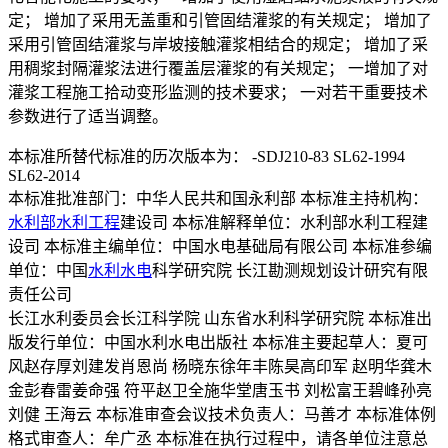
定； 增加了采用无盖重和引管固结灌浆的有关规定； 增加了
采用引管固结灌浆与岸坡接触灌浆相结合的规定； 增加了采
用稠浆封隔灌浆法进行覆盖层灌浆的有关规定； 一增加了对
灌浆工程施工拾动变形监测的技术要求； 一对若干重要技术
参数进行了适当调整。
本标准所替代标准的历次版本为： -SDJ210-83 SL62-1994
SL62-2014
本标准批准部门：中华人民共和国永利部 本标准主持机构：
水利部
水利工程
建设司 本标准解释单位：水利部水利工程建
设司 本标准主编单位：中国水电基础局有限公司 本标准参编
单位：中国
水利水电
科学研究院 长江勘测规划设计研究有限
责任公司
长江水利委员会长江科学院 山东省水利科学研究院 本标准出
版发行单位：中国水利水电出版社 本标准主要起草人：夏可
风赵存厚刘建发肖恩尚 杨晓东徐年丰陈昊高印军 赵明华龚木
金彭春雷姜命强 符平赵卫全施华堂唐玉书 刘松富王碧峰孙亮
刘健 王海云 本标准审查会议技术负责人：马善才 本标准体例
格式审查人：牟广丞 本标准在执行过程中，请各单位注意总