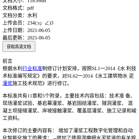
文档大小：
118.9MB
文档格式：
pdf
文档分类：
水利
上传会员：
234(:з」∠)3
上传日期：
2021-06-05
最后更新：
2021-06-05
获取高清文档
前言
根据水利
行业标准
制修订计划安排，按照SL1一2014《水 利技
术标准编写规定》的要求，对SL62一2014《水工建筑物水 泥
灌浆
施工技术规范》进行修订。
本标准共有11章和5个附录，主要技术内容包括：技术准 备、
现场灌浆试验、基岩幕灌浆、基岩固结灌浆、隧洞灌浆、 混
凝土坝接缝灌浆、岸坡接触灌浆、覆盖层灌浆、施工记录和峻
工资料。
本次修订的主要内容有： 增加了灌浆工程数字化管理和自动
化智能化施工的要求； --增加了使用湿磨细水泥浆液的有关规