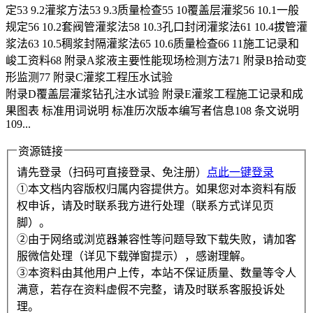
定53 9.2灌浆方法53 9.3质量检查55 10覆盖层灌浆56 10.1一般
规定56 10.2套阀管灌浆法58 10.3孔口封闭灌浆法61 10.4拔管灌
浆法63 10.5稠浆封隔灌浆法65 10.6质量检查66 11施工记录和
峻工资料68 附录A浆液主要性能现场检测方法71 附录B拾动变
形监测77 附录C灌浆工程压水试验
附录D覆盖层灌浆钻孔注水试验 附录E灌浆工程施工记录和成
果图表 标准用词说明 标准历次版本编写者信息108 条文说明
109...
资源链接
请先登录（扫码可直接登录、免注册）
点此一键登录
①本文档内容版权归属内容提供方。如果您对本资料有版
权申诉，请及时联系我方进行处理（联系方式详见页
脚）。
②由于网络或浏览器兼容性等问题导致下载失败，请加客
服微信处理（详见下载弹窗提示），感谢理解。
③本资料由其他用户上传，本站不保证质量、数量等令人
满意，若存在资料虚假不完整，请及时联系客服投诉处
理。