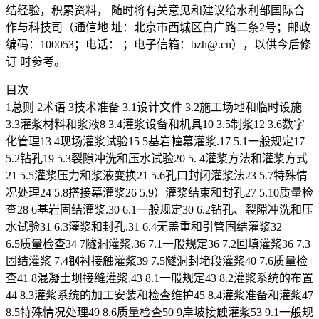
结经验，积累资料， 随时将有关意见和建议给水利部国际合
作与科技司（通信地 址：北京市西城区白广路二条2号；邮政
编码：100053；电话： ；电子信箱：bzh@.cn），以供今后修
订 时参考。
目次
1总则 2术语 3技术准备 3.1设计文件 3.2施工场地和临时设施
3.3灌浆材料和浆液8 3.4灌浆设备和机具10 3.5制浆12 3.6数字
化管理13 4现场灌浆试验15 5基岩幢幕灌浆.17 5.1一般规定17
5.2钻孔19 5.3裂隙冲洗和压水试验20 5. 4灌浆方法和灌浆方式
21 5.5灌浆压力和浆液变换21 5.6孔口封闭灌浆法23 5.7特殊情
况处理24 5.8搭接幕灌浆26 5.9）灌浆结束和封孔27 5.10质量检
查28 6基岩固结灌浆.30 6.1一般规定30 6.2钻孔、裂隙冲洗和压
水试验31 6.3灌浆和封孔.31 6.4无盖重和引管固结灌浆32
6.5质量检查34 7隧洞灌浆.36 7.1一般规定36 7.2回填灌浆36 7.3
固结灌浆 7.4钢衬接触灌浆39 7.5隧洞封堵段灌浆40 7.6质量检
查41 8混凝土坝接缝灌浆.43 8.1一般规定43 8.2灌浆系统的布置
44 8.3灌浆系统的加工安装和检查维护45 8.4灌浆准备和灌浆47
8.5特殊情况处理49 8.6质量检查50 9岸坡接触灌浆53 9.1一般规