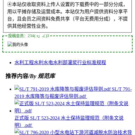
④本站仅收取资料上传人设置的下载费中的一部分分成，
用以平摊存储及运营成本。本站仅为用户提供资料分享平
台，且会员之间资料免费共享（平台无费用分成），不提
供其他经营性业务。
投稿会员：234(:з」∠)3
水利工程
水利水电
水利部
灌浆
行业标准
规程
推荐内容
/By 规范库
SL/T 791-
2019 水库降等与报废评估导则.pdf
正式版 SL/T 523-2024 水土保持监理规范（附条文说
明）.pdf