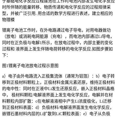
于基础电化学反应过程建池在工作时电池内部发生电化学反应
时所伴随的能量转移、物质传递和电化学反应的过程规律采
型，并被广泛引用. 用合适的数学方程进行表述，建立相应的
物理模
锂离子电池工作时，在外电路通过电子导电，对用电器做功
（放电）或消耗电网能源（充电），而电池内部通过Li导电，
同时在正负极与电解1所示，在放电过程中，内部主要的变化
过程和 液界面上发生伴随电荷转移的电化学反应.如图步骤如
下：
图1锂离子电池放电过程示意图
a）电子由外电路流入正极集流体（通常为铝箔）：b）电子转
移到正极材料颗粒上，正极材料金属元素还原，维持正极材料
的电中性：同时在正液中Li发生还原反应，嵌入正极材料晶格
中， 极材料颗粒/电解液界面上发生电化学反应，电解并在材
料颗粒内部扩散：c在电解液液相中产生Li浓度极化，Li迁移
到正极材料表面：d）负极材料/电解液界面发生电化学反应，
嵌锂石墨材料内层的Li扩散到LiC颗粒表面：e）电子从负极