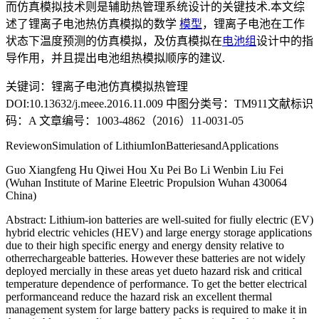
而仿真模拟技术则是辅助热管理系统设计的关键技术.本文综
述了锂离子电池热仿真模拟的数学
模型
，锂离子电池在工作
状态下温度预测的仿真模拟，及仿真模拟在
电池组
设计中的指
导作用，并且提出电池组热模拟顺序的建议.
关键词：锂离子电池仿真模拟热管理
DOI:10.13632/j.meee.2016.11.009 中图分类号：TM911文献标识
码：A 文章编号：1003-4862（2016）11-0031-05
ReviewonSimulation of LithiumIonBatteriesandApplications
Guo Xiangfeng Hu Qiwei Hou Xu Pei Bo Li Wenbin Liu Fei
(Wuhan Institute of Marine Eleetric Propulsion Wuhan 430064
China)
Abstract: Lithium-ion batteries are well-suited for fiully electric (EV)
hybrid electric vehicles (HEV) and large energy storage applications
due to their high specific energy and energy density relative to
otherrechargeable batteries. However these batteries are not widely
deployed mercially in these areas yet dueto hazard risk and critical
temperature dependence of performance. To get the better electrical
performanceand reduce the hazard risk an excellent thermal
management system for large battery packs is required to make it in