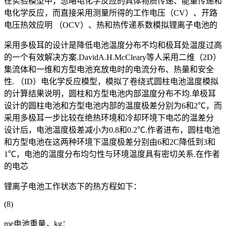
在实验模型中，忽略电化学反应的具体物质传递、能量传递和
电化学反应，而直接采用测量所得的工作电压（CV）、开路
电压热效应明 （OCV）、热和热传递系数模拟锂离子电池的
采用多极耳的设计是降低电池温度分布不均和极耳处温度过高
的一个有效解决方案.DavidA.H.McCleary等人采用二维（2D）
集流体和一维和方型电池充放电时的电流分布、热量和安全
性. （ID）电化学反应模型，模拟了卷绕式圆柱电池温度模拟
的计算结果说明，圆柱和方型电池内部温度分布不均.单极耳
设计的圆柱电池和方型电池内部的温度极差分别为6和2℃，而
采用多极耳一步比较在绝热环境和冷却环境下电芯的温差分
设计后，电池温度极差减小为0.8和0.2℃.作者进布，圆柱电池
和方型电池在这两种环境下温度极差分别由6和2C降低到3和
1℃，电池的温度分布均匀性与环境温度具有密切关系.在作者
的电芯
锂离子电池工作状态下的热方程如下：
(8)
me电池重量，kg：