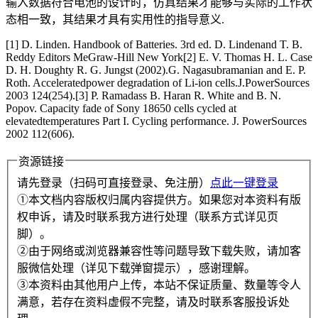
输入数据符合电池的设计时，仿真结果才能够与实际的工作状
态相一致，其结果才具有实用性的指导意义.
[1] D. Linden. Handbook of Batteries. 3rd ed. D. Lindenand T. B.
Reddy Editors MeGraw-Hill New York[2] E. V. Thomas H. L. Case
D. H. Doughty R. G. Jungst (2002).G. Nagasubramanian and E. P.
Roth. Acceleratedpower degradation of Li-ion cells.J.PowerSources
2003 124(254).[3] P. Ramadass B. Haran R. White and B. N.
Popov. Capacity fade of Sony 18650 cells cycled at
elevatedtemperatures Part I. Cycling performance. J. PowerSources
2002 112(606).
资源链接
请先登录（扫码可直接登录、免注册）
点此一键登录
①本文档内容版权归属内容提供方。如果您对本资料有版
权申诉，请及时联系我方进行处理（联系方式详见页
脚）。
②由于网络或浏览器兼容性等问题导致下载失败，请加客
服微信处理（详见下载弹窗提示），感谢理解。
③本资料由其他用户上传，本站不保证质量、数量等令人
满意，若存在资料虚假不完整，请及时联系客服投诉处