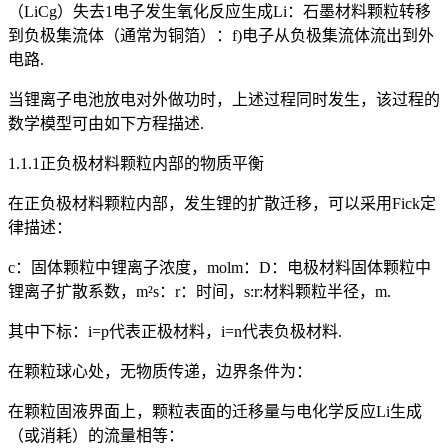
（LiCg）失去1电子发生氧化反应生成Li：石墨材料颗粒转移
到负极集流体（通常为铜箔）：f)电子从负极集流体流出到外
电路.
当锂离子电池放电对外做功时，上述过程同时发生，该过程的
数学模型可由如下方程描述.
1.1.1正负极材料颗粒内部的物质平衡
在正负极材料颗粒内部，发生锂的扩散迁移，可以采用Fick定
律描述：
c：固体颗粒中锂离子浓度，molm：D：电极材料固体颗粒中
锂离子扩散系数，m²s：r：时间，s:r:材料颗粒半径，m.
其中下标：i=p代表正极材料，i=n代表负极材料.
在颗粒球心处，无物质传递，边界条件为：
在颗粒固液界面上，颗粒表面的迁移量与电化学反应Li生成
（或消耗）的流量相等：