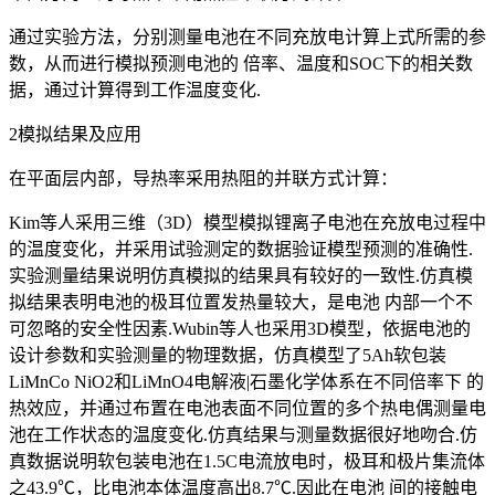
通过实验方法，分别测量电池在不同充放电计算上式所需的参
数，从而进行模拟预测电池的 倍率、温度和SOC下的相关数
据，通过计算得到工作温度变化.
2模拟结果及应用
在平面层内部，导热率采用热阻的并联方式计算：
Kim等人采用三维（3D）模型模拟锂离子电池在充放电过程中
的温度变化，并采用试验测定的数据验证模型预测的准确性.
实验测量结果说明仿真模拟的结果具有较好的一致性.仿真模
拟结果表明电池的极耳位置发热量较大，是电池 内部一个不
可忽略的安全性因素.Wubin等人也采用3D模型，依据电池的
设计参数和实验测量的物理数据，仿真模型了5Ah软包装
LiMnCo NiO2和LiMnO4电解液|石墨化学体系在不同倍率下 的
热效应，并通过布置在电池表面不同位置的多个热电偶测量电
池在工作状态的温度变化.仿真结果与测量数据很好地吻合.仿
真数据说明软包装电池在1.5C电流放电时，极耳和极片集流体
之43.9℃，比电池本体温度高出8.7℃.因此在电池 间的接触电