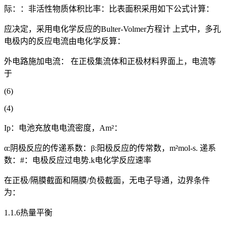
际：：非活性物质体积比率：比表面积采用如下公式计算：
应决定，采用电化学反应的Bulter-Volmer方程计 上式中，多孔
电极内的反应电流由电化学反算：
外电路施加电流： 在正极集流体和正极材料界面上，电流等
于
(6)
(4)
Ip：电池充放电电流密度，Am²：
α:阴极反应的传递系数：β:阳极反应的传常数，m²mol-s. 递系
数：#：电极反应过电势.k电化学反应速率
在正极/隔膜截面和隔膜/负极截面，无电子导通，边界条件
为：
1.1.6热量平衡