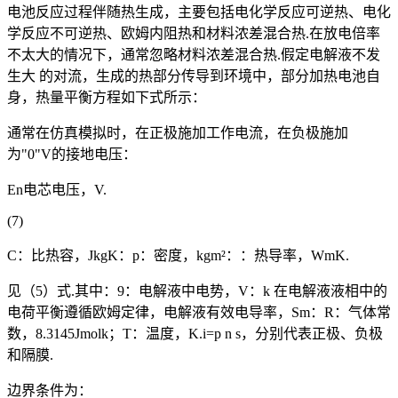
电池反应过程伴随热生成，主要包括电化学反应可逆热、电化
学反应不可逆热、欧姆内阻热和材料浓差混合热.在放电倍率
不太大的情况下，通常忽略材料浓差混合热.假定电解液不发
生大 的对流，生成的热部分传导到环境中，部分加热电池自
身，热量平衡方程如下式所示：
通常在仿真模拟时，在正极施加工作电流，在负极施加
为"0"V的接地电压：
En电芯电压，V.
(7)
C：比热容，JkgK：p：密度，kgm²：：热导率，WmK.
见（5）式.其中：9：电解液中电势，V：k 在电解液液相中的
电荷平衡遵循欧姆定律，电解液有效电导率，Sm：R：气体常
数，8.3145Jmolk；T：温度，K.i=p n s，分别代表正极、负极
和隔膜.
边界条件为：