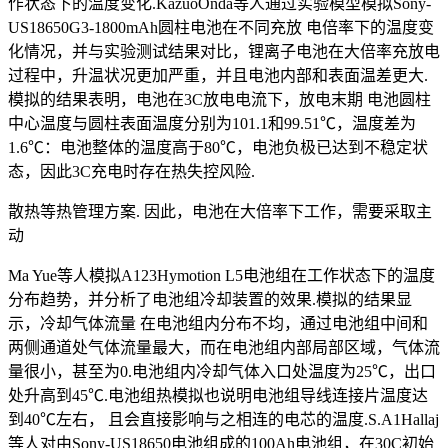
作状态下的温度变化.KazuoOnda等人通过实验模型模拟Sony-
US18650G3-1800mAh圆柱电池在不同充放 电倍率下的温度变
化情况，并与实验测试结果对比，锂离子电池在大倍率充放电
过程中，升温状况更加严重，并且电池内部和表面温差更大.
模拟的结果表明，电池在3C放电电流下，放电末期 电池圆柱
中心温度与圆柱表面温度分别为101.1和99.51℃，温度差为
1.6℃：电池整体的温度高于80℃，电池负极已达到不稳定状
态，因此3C充电时存在热失控风险.
散热等热管理方案. 因此，电池在大倍率下工作，需要采取主
动
Ma Yue等人模拟A123Hymotion L5电池组在工作状态下的温度
分布趋势，并分析了电池组冷却装置的效果.模拟的结果显
示，冷却气体流量 在电池组内分布不均，通过电池组中间和
两侧通道处气体流量最大，而在电池组内部局部区域，气体流
量很小，甚至为0.电池组内冷却气体入口处温度为25℃，出口
处升高到45℃.电池组热模拟也说明电池组导线连接片温度达
到40℃左右， 且会直接影响与之相连的电芯的温度.S.A1Hallaj
等人对由Sony-US18650电池组成的100Ah电池组，在30C初始