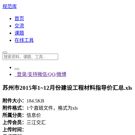
规范库
首页
交流
课题
在线工具
登录/支持微信/QQ/微博
苏州市2015年1~12月份建设工程材料指导价汇总.xls
附件大小：
184.5KB
附件格式：
1个直链文件，格式为xls
所属分类：
信息价
上传会员：
三江交汇
上传时间：