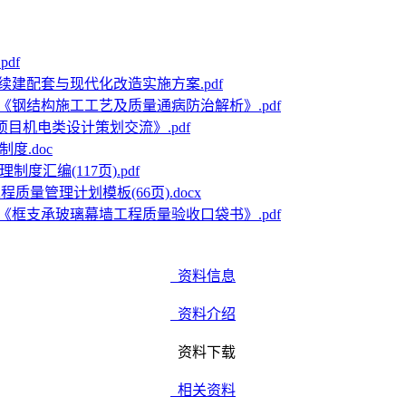
df
续建配套与现代化改造实施方案.pdf
《钢结构施工工艺及质量通病防治解析》.pdf
项目机电类设计策划交流》.pdf
度.doc
度汇编(117页).pdf
质量管理计划模板(66页).docx
《框支承玻璃幕墙工程质量验收口袋书》.pdf
资料信息
资料介绍
资料下载
相关资料