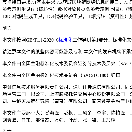
节点接口要求7.1基本要求.7.2获取区块链网络信息的接口，7
参考示例附录B（资料性）数据对象数据头参考示例.附录C（资
10D.2代码生成工具，D.3代码检验工具， 10附录E（资料
前言
本文件按照GB/T1.1-2020《
标准化
工作导则第1部分：标准化文
请注意本文件的某些内容可能涉及专利.本文件的发布机构不承
本文件由全国金融标准化技术委员会证券分技术委员会（SAC/TC1
本文件由全国金融标准化技术委员会（SAC/TC180）归口.
中证信息技术服务有限责任公司、深圳证券通信有限公司、同
场监管二司、限公司、上海股权托管交易中心股份有限公司、
司、中诚区块链研究院（南京）有限公司、南京数字金融产业
本文件主要起草人：奚海峰、彭枫、王风冬、李宇、陈柏峰、
胡爽峰、肖东、邵俊杰、万强、叶蔚、张一锋、王加楠.
引言