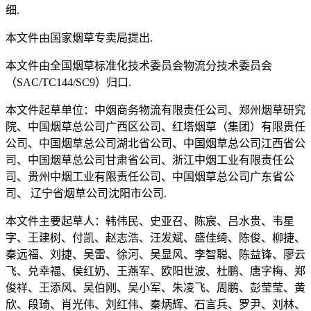
细.
本文件由国家烟草专卖局提出.
本文件由全国烟草标准化技术委员会物流分技术委员会
（SAC/TC144/SC9）归口.
本文件起草单位：中烟商务物流有限责任公司、郑州烟草研究
院、中国烟草总公司广西区公司、红塔烟草（集团）有限贵任
公司、中国烟草总公司湖北省公司、中国烟草总公司江西省公
司、中国烟草总公司甘肃省公司、浙江中烟工业有限责任公
司、贵州中烟工业有限责任公司、中国烟草总公司广东省公
司、 辽宁省烟草公司沈阳市公司.
本文件主要起草人：韩伟民、史亚召、陈宸、吕水贵、韦星
字、王建树、付凯、赵志浩、汪发斌、盛佳绮、陈俊、柳捷、
秦远福、刘捷、吴雷、徐河、吴显风、李智聪、陈益锋、廖云
飞、兑幸福、侯红奶、王燕军、欧阳世波、杜鹏、唐字梅、郑
俊祥、王添风、吴伯刚、吴小军、朱凌飞、周鹏、彭莹莹、黄
欣、段琦、肖光伟、刘红伟、秦炳辉、石言兵、罗尹、刘林、