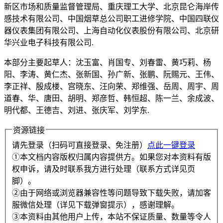
新区市场和质量监督管理局、重庆理工大学、北京昆仑海岸传
感技术有限公司、中国烟草总公司职工进修学院、中国四联仪
器仪表集团有限公司、上海自动化仪表股份有限公司、北京研
华兴业电子科技有限公司.
本部分主要起草人：沈玉富、肖国专、刘春雷、黄巧莉、杨
阳、李涛、黄仁杰、张新国、孙广新、张鹏、阮赐元、王伟、
李正祥、殷成楼、宫晓东、汪向荣、郑维强、岳周、周宇、周
道春、华、唐田、胡明、郑彦哲、韩恒超、陈一兰、余成波、
明代都、王德吉、刘进、张庆军、刘学东.
资源链接
请先登录（扫码可直接登录、免注册）
点此一键登录
①本文档内容版权归属内容提供方。如果您对本资料有版
权申诉，请及时联系我方进行处理（联系方式详见页
脚）。
②由于网络或浏览器兼容性等问题导致下载失败，请加客
服微信处理（详见下载弹窗提示），感谢理解。
③本资料由其他用户上传，本站不保证质量、数量等令人