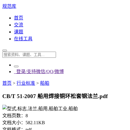
规范库
首页
交流
课题
在线工具
登录/支持微信/QQ/微博
首页
>
行业标准
>
船舶
CB/T 51-2007 船用焊接铜环松套钢法兰.pdf
文档页数：
8
文档大小：
582.11KB
文档格式：
pdf