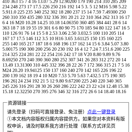
410 363 15 7 4 16 13.07 5.29 12.90200 179 190 214 310 285 209
234 248 273 17 17.5 226 250 216 192 14 5 3. 5 12 M16 5.98 5.22
5.911.0 225 235 340 252 302 18 280 237 15 14 7.59 7.49300 250
260 310 350 435 280 332 336 391 20 21 22 310 364 262 313 16 17
6 4 16 M20 10.28 14.25 10.18 14.06350 360 485 384 441 28 6 14
363 18 7 18 19 55 19 301 6 6 80 90 75 170 185 94 80 122 147 16 5
110 126 91 76 14 15 5 8 2.53 3.06 2.50 3.032.5 100 110 205 114
167 17 17.5 146 112 3.5 10 H16 3.65 3.61125 150 135 160 225
255 140 165 217 187 18 6 168 196 137 162 14 15 6 3.84 5.07 3.80
5.00175 190 300 200 256 20 230 192 16 4 12 7.24 7.151.6 200 225
214 325 224 281 22 22 254 216 242 17 18 V20 8.80 9.89 9.76
8.69250 270 240 390 360 280 252 307 341 26 283 312 272 20 14
13.49 13.31300 310 445 332 396 28 22 26 7 172 366 315 21 7 5 16
M24 20.20 19.94125 150 137 160 240 270 142 165 226 196 22
200 139 162 18 19 4 10 M20 7.53 5.70 5.63 7.432.5 175 190 305
196 26] 24 234 192 21 5 12 9.80 9.67200 225 240 220 340 365
245 226 316 291 28 30 26 260 286 222 242 23 22 v24 12.48 15.38
15.18 12.32250 270 395 276 346 32 316 272 26 6 14 18.40 18.16
资源链接
请先登录（扫码可直接登录、免注册）
点此一键登录
①本文档内容版权归属内容提供方。如果您对本资料有版
权申诉，请及时联系我方进行处理（联系方式详见页