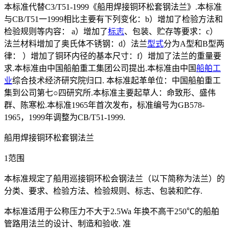
本标准代替C3/T51-1999《船用焊接铜环松套钢法兰》.本标准
与CB/T51一1999相比主要有下列变化：b）增加了检验方法和
检验规则等内容： a）增加了
标志
、包装、贮存等要求：c）
法兰材料增加了奥氏体不锈钢：d）法兰
型式
分为A型和B型两
律： ）增加了铜环内径的基本尺寸：f）增加了法兰的重量要
求.本标准由中国船舶重工集团公司提出.本标准由中国
船舶工
业
综合技术经济研究院归口. 本标准起革单位：中国船舶重工
集到公司第七○四研究所.本标准主要起草人：命致形、盛伟
群、陈寒松.本标准1965年首次发布，标准编号为GB578-
1965，1999年调整为CB/T51-1999.
船用焊接铜环松套钢法兰
1范围
本标准规定了船用巡接铜环松会钢法兰（以下简称为法兰）的
分类、要求、检验方法、检验规则、标志、包装和贮存.
本标准适用于公称压力不大于2.5Wa 年换不高干250℃的船舶
管路用法兰的设计、制造和验收. 准