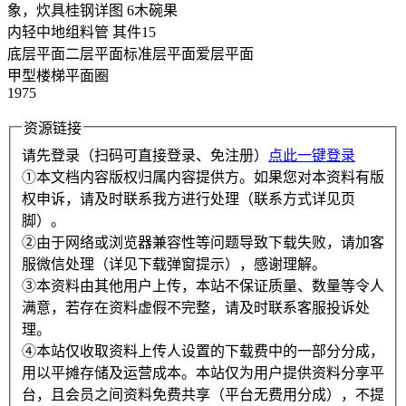
象，炊具桂钢详图 6木碗果
内轻中地组料管 其件15
底层平面二层平面标准层平面爱层平面
甲型楼梯平面圈
1975
资源链接
请先登录（扫码可直接登录、免注册）
点此一键登录
①本文档内容版权归属内容提供方。如果您对本资料有版
权申诉，请及时联系我方进行处理（联系方式详见页
脚）。
②由于网络或浏览器兼容性等问题导致下载失败，请加客
服微信处理（详见下载弹窗提示），感谢理解。
③本资料由其他用户上传，本站不保证质量、数量等令人
满意，若存在资料虚假不完整，请及时联系客服投诉处
理。
④本站仅收取资料上传人设置的下载费中的一部分分成，
用以平摊存储及运营成本。本站仅为用户提供资料分享平
台，且会员之间资料免费共享（平台无费用分成），不提