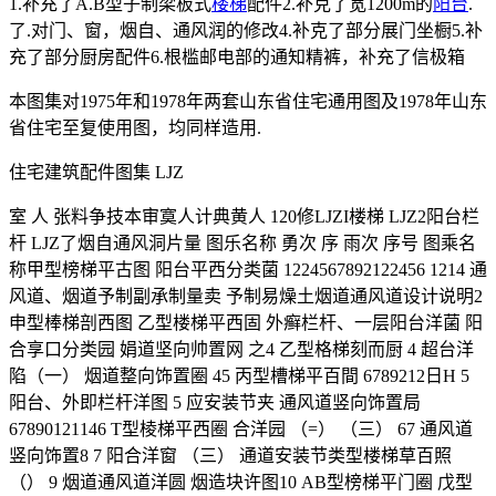
1.补充了A.B型子制梁板式
楼梯
配件2.补克了宽1200m的
阳台
.
了.对门、窗，烟自、通风润的修改4.补克了部分展门坐橱5.补
充了部分厨房配件6.根槛邮电部的通知精裤，补充了信极箱
本图集对1975年和1978年两套山东省住宅通用图及1978年山东
省住宅至复使用图，均同样造用.
住宅建筑配件图集 LJZ
室 人 张料争技本审寞人计典黄人 120修LJZI楼梯 LJZ2阳台栏
杆 LJZ了烟自通风洞片量 图乐名称 勇次 序 雨次 序号 图乘名
称甲型榜梯平古图 阳台平西分类菌 1224567892122456 1214 通
风道、烟道予制副承制量卖 予制易燥土烟道通风道设计说明2
申型棒梯剖西图 乙型楼梯平西固 外癣栏杆、一层阳台洋菌 阳
合享口分类园 娟道坚向帅置网 之4 乙型格梯刻而厨 4 超台洋
陷（一） 烟道整向饰置圈 45 丙型槽梯平百間 6789212日H 5
阳台、外即栏杆洋图 5 应安装节夹 通风道竖向饰置局
67890121146 T型棱梯平西圈 合洋园 （=） （三） 67 通风道
竖向饰置8 7 阳合洋窗 （三） 通道安装节类型楼梯草百照
（） 9 烟道通风道洋圆 烟造块许图10 AB型榜梯平门圈 戊型