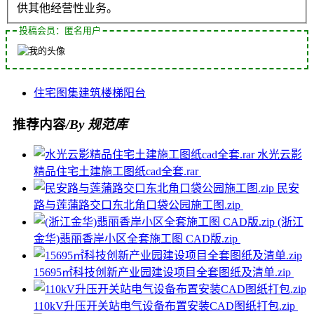
供其他经营性业务。
投稿会员：匿名用户
住宅
图集
建筑
楼梯
阳台
推荐内容
/By 规范库
水光云影
精品住宅土建施工图纸cad全套.rar
民安
路与莲蒲路交口东北角口袋公园施工图.zip
(浙江
金华)翡丽香岸小区全套施工图 CAD版.zip
15695㎡科技创新产业园建设项目全套图纸及清单.zip
110kV升压开关站电气设备布置安装CAD图纸打包.zip