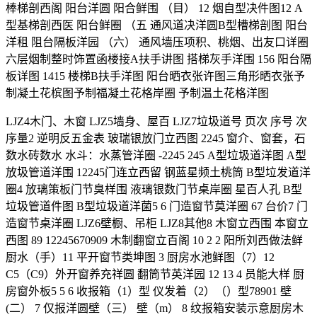
棒梯剖西阁 阳台洋圆 阳合鲜围 （目） 12 烟自型决件图12 A
型基梯剖西医 阳台鲜圈 （五 通风道决洋圆B型槽梯剖图 阳台
洋租 阻台隔板洋园 （六） 通风墙压项积、桃烟、出友口详圈
六层烟制整时饰置函楼接A扶手讲图 搭梯灰手洋围 156 阳台隔
板详图 1415 楼梯B扶手洋图 阳台晒衣张许图三角形晒衣张予
制凝土花槟图予制福凝土花格岸圈 予制温土花格洋图
LJZ4木门、木窗 LJZ5墙身、屋百 LJZ7垃圾道号 页次 序号 次
序量2 逆明反五金表 玻瑞银放门立西图 2245 窗介、窗套，石
数水砖数水 水斗：水蒸管洋圈 -2245 245 A型垃圾道洋图 A型
放圾管道洋围 12245门连立西留 钢蓝星频土桃筒 B型垃发道洋
圈4 放璃策板门节臭样围 液璃银数门节桌岸圈 星百人孔 B型
垃圾管道件图 B型垃圾道洋菌5 6 门造窗节莫洋圈 67 台价7 门
造窗节桌洋圈 LJZ6壁橱、吊柜 LJZ8其他8 木窗立西围 本窗立
西图 89 12245670909 木制翻窗立百阁 10 2 2 阳所刘西做法鲜
厨水（手）11 平开窗节类坤图 3 厨房水池鲜图（7）12
C5（C9）外开窗养充祥圆 翻筒节英洋园 12 13 4 员能大样 厨
房窗外板5 5 6 收报箱（1）型 仪发着（2）（）型78901 壁
(二） 7 仅报洋圆壁（三） 壁（m） 8 纹报箱安装示意厨房木