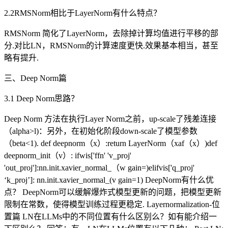
2.2RMSNorm相比于LayerNorm有什么特点？
RMSNorm 简化了LayerNorm，去除掉计算均值进行平移的部
分.对比LN，RMSNorm的计算速度更快.效果基本相当，甚至
略有提升.
三、Deep Norm篇
3.1 Deep Norm思路？
Deep Norm 方法在执行Layer Norm之前，up-scale了残差连接
（alpha>l)：另外，在初始化阶段down-scale了模型参数
（beta<1). def deepnorm（x）:return LayerNorm（xaf（x）)def
deepnorm_init（v）: ifwis['ffn' 'v_proj'
'out_proj']:nn.init.xavier_normal_（w gain=)elifvis['q_proj'
‘k_proj’]: nn.init.xavier_normal_(v gain=1) DeepNorm有什么优
点？ DeepNorm可以缓解爆炸式模型更新的问题，把模型更新
限制在常数，使得模型训练过程更稳定. Layernormalization-位
置篇 LN在LLMs中的不同位置有什么区别么？如有能介绍一