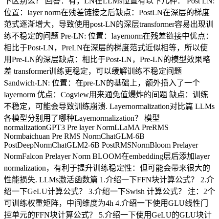
下区别么？ 回答：有，LN在LLMs位置有以下几种： Post LN:
位置：layer norm在残差链接之后缺点：PostLN在深层的梯度
范式逐渐增大，导致使用post-LN的深层transformer容易出现训
练不稳定的间题 Pre-LN: 位置：layernorm在残差链接中优点：
相比于Post-LN，PreLN在深层的梯度范式近似相等，所以使
用Pre-LN的深层缺点：相比于Post-LN，Pre-LN的模型效果略
差 transformer训练更稳定，可以缓解训练不稳定间题
Sandwich-LN: 位置：在pre-LN的基础上，额外插入了一个
layernorm 优点：Cogview用来通免值爆炸的间题 缺点：训练
不稳定，可能会导致训练崩溃. Layernormalization对比篇 LLMs
各模型分别用了哪种Layernormalization？ 模型
normalizationGPT3 Pre layer NormLLaMA PreRMS
Normbaichuan Pre RMS NormChatGLM-6B
PostDeepNormChatGLM2-6B PostRMSNormBloom Prelayer
NormFalcon Prelayer Norm BLOOM在embedding层后添加layer
normalization，有利于提升训练稳定性：但可能会带来很大的
性能损失. LLMs激活函数篇 1.介绍一下FFN块计算公式？ 2.介
绍一下GeLU计算公式？ 3.介绍一下Swish 计算公式？ 注：2个
可训练权重矩阵，中间维度为4h 4.介绍一下使用GLU线性门
控单元的FFN块计算公式？ 5.介绍一下使用GeLU的GLU块计