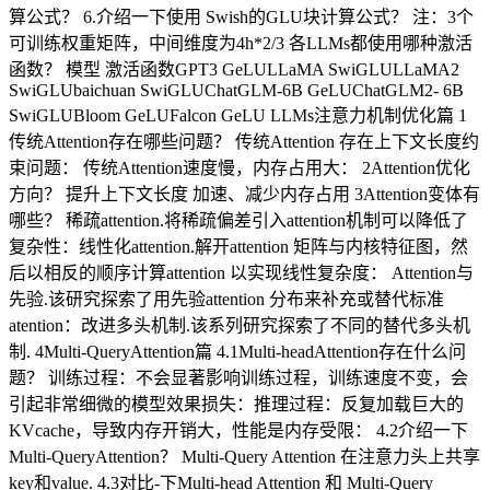
算公式？ 6.介绍一下使用 Swish的GLU块计算公式？ 注：3个
可训练权重矩阵，中间维度为4h*2/3 各LLMs都使用哪种激活
函数？ 模型 激活函数GPT3 GeLULLaMA SwiGLULLaMA2
SwiGLUbaichuan SwiGLUChatGLM-6B GeLUChatGLM2- 6B
SwiGLUBloom GeLUFalcon GeLU LLMs注意力机制优化篇 1
传统Attention存在哪些问题？ 传统Attention 存在上下文长度约
束问题： 传统Attention速度慢，内存占用大： 2Attention优化
方向？ 提升上下文长度 加速、减少内存占用 3Attention变体有
哪些？ 稀疏attention.将稀疏偏差引入attention机制可以降低了
复杂性：线性化attention.解开attention 矩阵与内核特征图，然
后以相反的顺序计算attention 以实现线性复杂度： Attention与
先验.该研究探索了用先验attention 分布来补充或替代标准
atention：改进多头机制.该系列研究探索了不同的替代多头机
制. 4Multi-QueryAttention篇 4.1Multi-headAttention存在什么问
题？ 训练过程：不会显著影响训练过程，训练速度不变，会
引起非常细微的模型效果损失：推理过程：反复加载巨大的
KVcache，导致内存开销大，性能是内存受限： 4.2介绍一下
Multi-QueryAttention？ Multi-Query Attention 在注意力头上共享
key和value. 4.3对比-下Multi-head Attention 和 Multi-Query