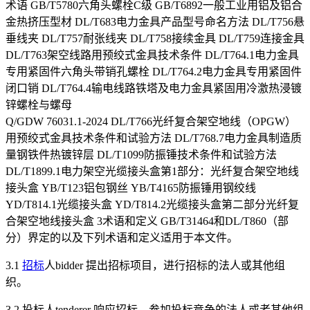
术语 GB/T5780六角头螺栓C级 GB/T6892一般工业用铝及铝合
金热挤压型材 DL/T683电力金具产品型号命名方法 DL/T756悬
垂线夹 DL/T757耐张线夹 DL/T758接续金具 DL/T759连接金具
DL/T763架空线路用预绞式金具技术条件 DL/T764.1电力金具
专用紧固件六角头带销孔螺栓 DL/T764.2电力金具专用紧固件
闭口销 DL/T764.4输电线路铁塔及电力金具紧固用冷激热浸镀
锌螺栓与螺母
Q/GDW 76031.1-2024 DL/T766光纤复合架空地线（OPGW）
用预绞式金具技术条件和试验方法 DL/T768.7电力金具制造质
量钢铁件热镀锌层 DL/T1099防振锤技术条件和试验方法
DL/T1899.1电力架空光缆接头盒第1部分：光纤复合架空地线
接头盒 YB/T123铝包钢丝 YB/T4165防振锤用钢绞线
YD/T814.1光缆接头盒 YD/T814.2光缆接头盒第二部分光纤复
合架空地线接头盒 3术语和定义 GB/T31464和DL/T860（部
分）界定的以及下列术语和定义适用于本文件。
3.1
招标
人bidder 提出招标项目，进行招标的法人或其他组
织。
3.2 投标人tenderer 响应招标、参加投标竞争的法人或者其他组