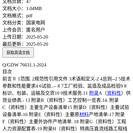
文档页数：
47
文档大小：
1.04MB
文档格式：
pdf
文档分类：
国家电网
上传会员：
匿名用户
上传日期：
2025-05-20
最后更新：
2025-05-20
获取高清文档
Q/GDW 76031.1-2024
目次
前言Ⅱ 1范围. 2规范性引用文件 3术语和定义-2 4总则--2 5技术
参数和性能要求4 6试验..-- 8 7工厂检验、监造及成品检验9 8
标识、包装、运输及交货10 9技术服务.11
附录
A（
资料性
）供
货业绩表.- 13 附录B（资料性）工艺控制一览表.14. 附录
C（资料性）主要生产设备清单15 附录D（资料性）主要试验
设备清单-16 附录E（资料性）主要原
材料
产地清单-17 附录
F（资料性）主要外协件产地清单. 18 附录G（资料性）工程
人力资源配置表-19 附录H（资料性）特高压直流线路工程线