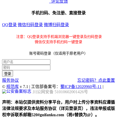
评论反馈
手机扫码、免注册、直接登录
QQ登录
微信扫码登录
微博扫码登录
注意：QQ登录支持手机端浏览器一键登录及扫码登录
微信仅支持手机扫码一键登录
账号密码登录（仅适用于原老用户）
服务协议
忘记密码？点此重置
©
规范库
v 7.1 | 工信部备案号：
蜀ICP备12020960号-11
|
川公网安备 51010602001426号
声明：本站仅提供资料分享平台，用户时上传分享资料应遵循
法律法规要求及本站服务协议（详见登录页），违法举报或版
权申诉联系邮箱520#guifanku.com（将#替换为@）。