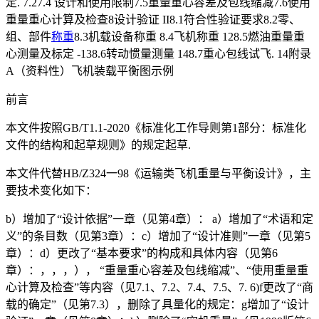
定. 7.27.4 设计和使用限制7.5重量重心容差及包线缩减7.6使用
重量重心计算及检查8设计验证 II8.1符合性验证要求8.2零、
组、部件
称重
8.3机载设备称重 8.4飞机称重 128.5燃油重量重
心测量及标定 -138.6转动惯量测量 148.7重心包线试飞. 14附录
A（资料性）飞机装载平衡图示例
前言
本文件按照GB/T1.1-2020《标准化工作导则第1部分：标准化
文件的结构和起草规则》的规定起草.
本文件代替HB/Z324一98《运输类飞机重量与平衡设计》，主
要技术变化如下：
b）增加了“设计依据”一章（见第4章）： a）增加了“术语和定
义”的条目数（见第3章）：c）增加了“设计准则”一章（见第5
章）：d）更改了“基本要求”的构成和具体内容（见第6
章）：，，，）， “重量重心容差及包线缩减”、“使用重量重
心计算及检查”等内容（见7.1、7.2、7.4、7.5、7. 6)f更改了“商
载的确定”（见第7.3），删除了具量化的规定：g增加了“设计