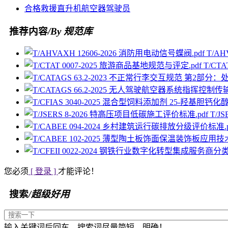
合格
救援
直升机
航空器
驾驶员
推荐内容
/By 规范库
T/AH
T/CT
T/J
您必须
[ 登录 ]
才能评论！
搜索
/超级好用
输入关键词后回车，搜索词尽量简短、明确！