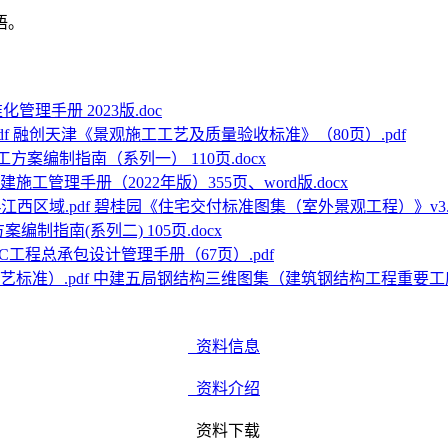
语。
管理手册 2023版.doc
融创天津《景观施工工艺及质量验收标准》（80页）.pdf
工方案编制指南（系列一） 110页.docx
建施工管理手册（2022年版）355页、word版.docx
碧桂园《住宅交付标准图集（室外景观工程）》v3.0版
案编制指南(系列二) 105页.docx
C工程总承包设计管理手册（67页）.pdf
中建五局钢结构三维图集（建筑钢结构工程重要工序工
资料信息
资料介绍
资料下载