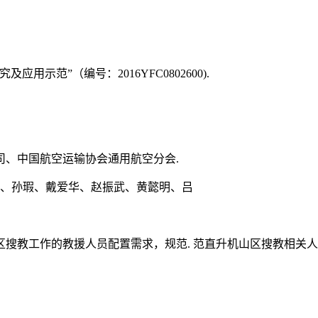
示范”（编号：2016YFC0802600).
司、中国航空运输协会通用航空分会.
霞、孙瑕、戴爱华、赵振武、黄懿明、吕
搜教工作的教援人员配置需求，规范. 范直升机山区搜教相关