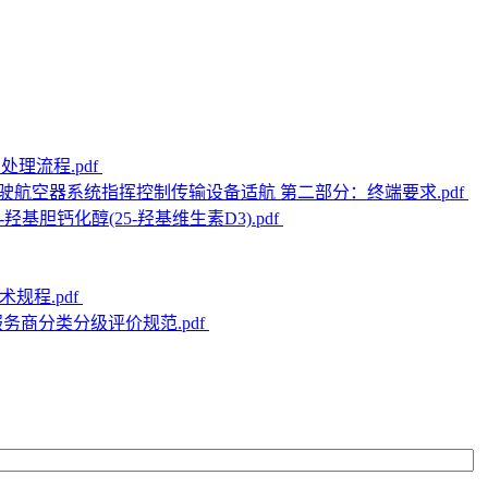
：处理流程.pdf
25 无人驾驶航空器系统指挥控制传输设备适航 第二部分：终端要求.pdf
25-羟基胆钙化醇(25-羟基维生素D3).pdf
术规程.pdf
集成服务商分类分级评价规范.pdf