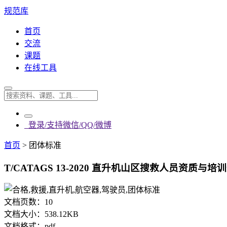
规范库
首页
交流
课题
在线工具
登录/支持微信/QQ/微博
首页
>
团体标准
T/CATAGS 13-2020 直升机山区搜救人员资质与培训
文档页数：
10
文档大小：
538.12KB
文档格式：
pdf