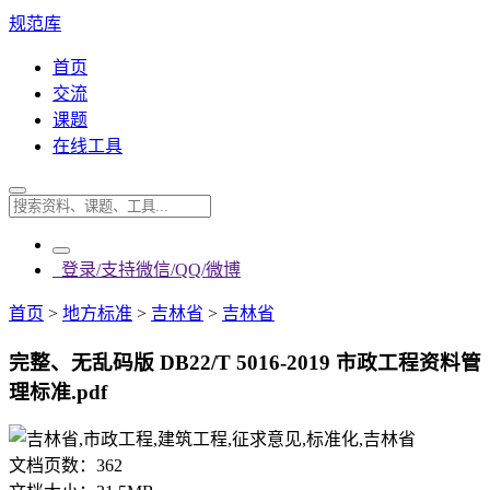
规范库
首页
交流
课题
在线工具
登录/支持微信/QQ/微博
首页
>
地方标准
>
吉林省
>
吉林省
完整、无乱码版 DB22/T 5016-2019 市政工程资料管
理标准.pdf
文档页数：
362