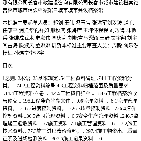
测有限公司长春市政建设咨询有限公司长春市城市建设档案馆
吉林市城市建设档案馆白城市城市建设档案馆
本标准主要起草人员：郭剑 王伟 冯玉宝 张洪军刘汉涛 赵 伟
任康平 浦建华孔祥如 邢秋鸿 张海萍 王坤怀程程 刘乃诲 林艳
兵 张维成武术 史宏伟 李德亮 刘艳吉马秀颖 王野 贾宇翔 刘宇
闫占海 滕淑风 董娜娜 周贺本标准主要审查人员：周毅 陶乐然
杨红 孙炜宁李登宇
目次
1总则..2术语. 23基本规定 .54工程资料管理 .74.1工程资料分
类， ..74.2工程资料编号.4.3工程资料归档范围及质量要求
..14.4工程资料立卷 ..14.4.5工程资料归档 ...184.6工程档案验收
与移交 ...195工程准备阶段文件.. ...06监理资料.. ...6.1监理管理
资料， .216.2进度控制资料， .226.3质量控制资料. .226.4造价
控制资料 ..36.5合同管理资料. ...6.6安全生产管理资料 ..246.7监
理峻工验收资料 ...57施工资料. 7.1施工管理资料 ...6 ....7.2施工
技术资料. ..77.3施工进度造价资料， ..297.4施工物资出厂质量
证明及进场检测资料 ..307.5施工记录资料. ...0