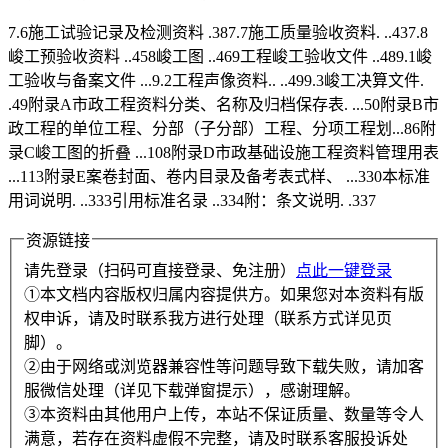
7.6施工试验记录及检测资料 .387.7施工质量验收资料. ..437.8
峻工预验收资料 ..458峻工图 ..469工程峻工验收文件 ..489.1峻
工验收与备案文件 ...9.2工程声像资料.. ..499.3峻工决算文件.
.49附录A市政工程资料分类、名称及归档保存表. ...50附录B市
政工程的单位工程、分部（子分部）工程、分项工程划...86附
录C峻工图的折叠 ...108附录D市政基础设施工程资料管理用表
...113附录E案卷封面、卷内目录及备考表式样、 ...330本标准
用词说明. ..333引用标准名录 ..334附：条文说明. .337
资源链接
请先登录（扫码可直接登录、免注册）
点此一键登录
①本文档内容版权归属内容提供方。如果您对本资料有版
权申诉，请及时联系我方进行处理（联系方式详见页
脚）。
②由于网络或浏览器兼容性等问题导致下载失败，请加客
服微信处理（详见下载弹窗提示），感谢理解。
③本资料由其他用户上传，本站不保证质量、数量等令人
满意，若存在资料虚假不完整，请及时联系客服投诉处