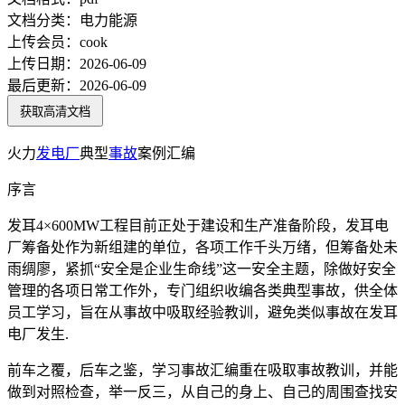
文档分类：
电力能源
上传会员：
cook
上传日期：
2026-06-09
最后更新：
2026-06-09
获取高清文档
火力
发电厂
典型
事故
案例汇编
序言
发耳4×600MW工程目前正处于建设和生产准备阶段，发耳电
厂筹备处作为新组建的单位，各项工作千头万绪，但筹备处未
雨绸廖，紧抓“安全是企业生命线”这一安全主题，除做好安全
管理的各项日常工作外，专门组织收编各类典型事故，供全体
员工学习，旨在从事故中吸取经验教训，避免类似事故在发耳
电厂发生.
前车之覆，后车之鉴，学习事故汇编重在吸取事故教训，并能
做到对照检查，举一反三，从自己的身上、自己的周围查找安