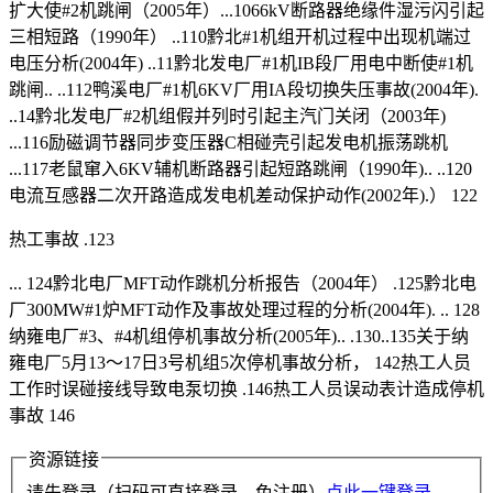
扩大使#2机跳闸（2005年）...1066kV断路器绝缘件湿污闪引起
三相短路（1990年） ..110黔北#1机组开机过程中出现机端过
电压分析(2004年) ..11黔北发电厂#1机IB段厂用电中断使#1机
跳闸.. ..112鸭溪电厂#1机6KV厂用IA段切换失压事故(2004年).
..14黔北发电厂#2机组假并列时引起主汽门关闭（2003年)
...116励磁调节器同步变压器C相碰壳引起发电机振荡跳机
...117老鼠窜入6KV辅机断路器引起短路跳闸（1990年).. ..120
电流互感器二次开路造成发电机差动保护动作(2002年).） 122
热工事故 .123
... 124黔北电厂MFT动作跳机分析报告（2004年） .125黔北电
厂300MW#1炉MFT动作及事故处理过程的分析(2004年). .. 128
纳雍电厂#3、#4机组停机事故分析(2005年).. .130..135关于纳
雍电厂5月13～17日3号机组5次停机事故分析， 142热工人员
工作时误碰接线导致电泵切换 .146热工人员误动表计造成停机
事故 146
资源链接
请先登录（扫码可直接登录、免注册）
点此一键登录