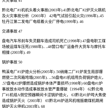
火灾事故 41
黔北电厂#1机机头着火事故(2003年).41黔北电厂#2炉灭火跳机
及火灾事故分析（2003年） 42电气试验引起火灾(1996年)..45
牡丹江第二发电厂电缆着火全厂停电(1999年). 46
交通事故 47
盘电汽车吊刹车失灵翻车造成司机死亡(1998年) 47盘电职工煤
场被运煤车压死(1988年).. ..48营口电厂运备件大货车与摩托车
相撞 (2003年). 49
锅炉事故 50
鸭溪电厂#1炉熄火分析(2005年) .50纳雍二厂#1炉发生局部爆
燃使二次风箱垮塌(2005年). ...56盘电#1机组甩负荷锅炉熄火，
.57盘电#2炉爆燃造成锅炉本体严重损坏(1998年) 60盘电#1炉
事故放水动作造成事故放水管严重爆破（1994年） 62黔北电
厂#1机组A侧空预器瞬间卡涩锅炉熄火， 63黔北#1炉垮大焦使
造成锅炉灭火（2003年） 65黔北#6炉送风机喘振磨煤机跳闸
锅炉灭火停机(2003年). 68