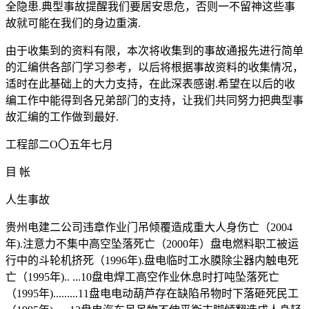
全隐患.典型事故提醒我们要居安思危，否则一不留神这些事
故就可能在我们的身边重演.
由于收集到的资料有限，本次将收集到的事故通报先进行简单
的汇编供各部门学习参考，以后将根据事故资料的收集情况，
适时在此基础上的大力支持，在此深表感谢.希望在以后的收
编工作中能得到各兄弟部门的支持，让我们共同努力把典型事
故汇编的工作做到最好.
工程部二O〇五年七月
目 帐
人生事故
贵州电建二公司违章作业门吊倾覆造成重大人身伤亡（2004
年).注意力不集中高空坠落死亡（2000年）盘电燃料职工被运
行中的斗轮机挤死（1996年).盘电临时工水膜除尘器内触电死
亡（1995年).. ...10盘电焊工高空作业休息时打吨坠落死亡
（1995年).........11盘电电动葫芦存在缺陷吊物时下落砸死民工