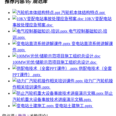
推荐内容
/By 规范库
汽轮机本体结构特点.ppt
10KV变配电站
事故处理应急预案.doc
电气控制基础知识-培
训.pptx
变电站直流系统讲解课
件.pptx
100MW光伏/储能示范项目施工组织总设计.doc
供配电技术（全套
PPT课件）.pptx
动力厂汽轮机操
作相关培训课件.pptx
防止
汽轮机重大设备事故技术讲座演示文稿.pptx
变电站土建施工.pptx