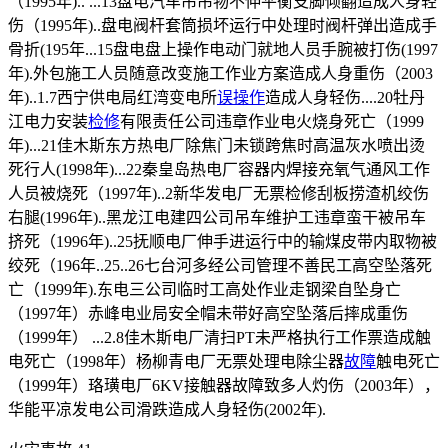
（1995年).. ...13盘电汽车吊吊物不伸平衡支脚倾翻造成人身轻
伤（1995年)..盘电阀杆套筒损坏运行中处理时阀杆弹出造成手
骨折(195年...15盘电盘上操作电动门就地人员手腕被打伤(1997
年).外包施工人员随意改变施工作业方案造成人身重伤（2003
年)..1.7西宁供电局红湾变电所
误操作
造成人身轻伤....20牡丹
江电力安装
检修
有限责任公司违章作业电火烧身死亡（1999
年)...21佳木斯东方热电厂除焦门未锁跨焦时高温灰水喷出烫
死行人(1998年)...22秦皇岛热电厂容器内焊接充氧气通风工作
人员被烧死（1997年)..2新华发电厂无票检修刮板捞渣机绞伤
右腿(1996年)..黑龙江电建四公司吊车维护工违章蛮干被吊车
挤死（1996年)..25抚顺电厂伸手进运行中的输煤皮带内取物被
绞死（196年..25..26七台河多经公司管理不善民工高空坠落死
亡（1999年).东电三公司临时工高处作业走钢梁自坠身亡
（1997年）赤峰电业局安全帽未带好高空坠落后摔成重伤
（1999年） ...2.8佳木斯电厂清扫PT未严格执行工作票造成触
电死亡（1998年）杨柳青电厂无票处理电除尘器
故障
触电死亡
（1999年）珞璜电厂6KV接触器故障致多人灼伤（2003年），
华能平凉发电公司滑跌造成人身轻伤(2002年).