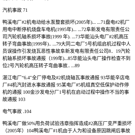
汽机事故 71
鸭溪电厂#2机电动给水泵整套损坏(2005年)... ...71盘电#2机厂
用电中断停机烧盘车电机(1995年)... ...72阜新发电有限责任公
司汽轮机轴系损坏事故(1999 年). ...73华能汕头电厂#2机高压
转子弯曲事故(1999年).. ...79大同二电厂5号机组启机过程中人
员误操作引发烧瓦恶性事故阜新发电有限责任公司8．19汽轮
机轴系损坏事故通报（199年)...85华能汕头电厂操作检查不到
位2号汽轮机高压转子弯曲事故.. ...89
湛江电厂“6.4"全厂停电及#2机烧轴瓦事故通报 93华能辛店电
厂#4机汽封进水事故通报 95某电厂#5机组真空低保护动作停
机的通报 100金沙发电分厂1号机在启动过程中操作不当的事
故通报 103
电气事故 .104
鸭溪电厂做50%甩负荷试验违章指挥造成#2高压厂变严重损坏
（2005年）104鸭溪电厂#1机由于人为和设备原因跳闸后事故