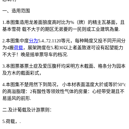
一、造用范围
1.本图集造用龙差面狼度高时比为%（牌）的精主瓦基面，且
基本雪荷 载不大于的期区无弟要的一民则或工业建筑為量.
2.本图集中度
分为
5.4..72.1120等元，每种畸度又投不同开间分
为4搬
荷载
，展架跨度在5.和30以上者盖致遂可设有起望能力
不大于！晚是摇单票导车的档况.
3.本图票基票土症及爱压腹杆均采明方木截面、格条分为园本
及方木的截面彩式，
4.本图集不楚用然下到简况， 小本材表面温度大於或等於50°c
的高溢脂理：2有酸性等领效性气体的房量：心经带受潮且不
易遥风的前形.
二.及计葡载及计游票则：
5.荷载，.