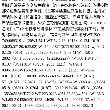
剧红丹油爵逆应测灰色错油一道基架水构件与砖石础体相技酿
部分应列油费附扇涂料. 以基慕带装通应游端检拧紧，兹作好
带装时的临对加盟描施，而后送行起录，而点不得少拆两个，
币装昏应采取措施，从保证其调向别复. 通用图 说 LG7011975
总 明 （二) 2 七技求经济指林 22在屋票进行基面施工时，应
对称加菌，从防基絮变影 喜福星材料量 基想潮号WT-ISO-1
749(0693) 91.（20WJ-54-1 WT-54-2 18（013） 0.124（019）
2.6(25.57) 20.4(23.02) WJ-150-2 875(077) 92 001216.）wj-54-3
0.126（019） 22.8(2557) 20（2896） 9-03-M WT-150-3
2802（0741 0862(0796 20（2 2326(2227）WT-60-1 WT-54-4
0.137（0/31) 015/（0/25） 2633（221） WJ-90-1
039610370WT60-2 8.163（0/38） 2633（2121) WT-90-2
03L（0）0） 108.08 .34WT-50-3 WT-60-4 0.152（0167)
57（0152） 07(343） 07（3495） WJ.90-4 WJ-90-3 41（0386）
0518（0601)1-2- 0204（0187） 30 10 WJo-36-1 0513（0395)
135304516WT-72-2 WT-223 0213t4951 33.88(44.59） WJ-36-3
WJx95-2 0438(063) 1358（4626）WJ-72-4 200211 37. wJ-96-4
062（0646） 1437059561-99-5 37(0222） 78.80（85.13）