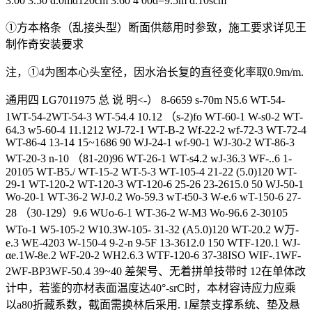
3.00 3.50 d.0md120cm 3.60 4 00d=9.5m d.10scm
①方本格条（乱接头型）断面供慈用时参致，施工要求详见王
制作奇安装要求
注，①4为图本心头室径，因水治长复的直径变化率取0.9m/m.
通用四 LG7011975 总 说 明<-） 8-6659 s-70m N5.6 WT-54-
1WT-54-2WT-54-3 WT-54.4 10.12 （s-2)fo WT-60-1 W-s0-2 WT-
64.3 w5-60-4 11.1212 WJ-72-1 WT-B-2 Wf-22-2 wf-72-3 WT-72-4
WT-86-4 13-14 15~1686 90 WJ-24-1 wf-90-1 WJ-30-2 WT-86-3
WT-20-3 n-10 （81-20)96 WT-26-1 WT-s4.2 wJ-36.3 WF-..6 1-
20105 WT-B5./ WT-15-2 WT-5-3 WT-105-4 21-22 (5.0)120 WT-
29-1 WT-120-2 WT-120-3 WT-120-6 25-26 23-2615.0 50 WJ-50-1
Wo-20-1 WT-36-2 WJ-0.2 Wo-59.3 wT-t50-3 W-e.6 wT-150-6 27-
28 （30-129）9.6 WUo-6-1 WT-36-2 W-M3 Wo-96.6 2-30105
WTo-1 W5-105-2 W10.3W-105- 31-32 (A5.0)120 WT-20.2 W万-
e.3 WE-4203 W-150-4 9-2-n 9-5F 13-3612.0 150 WTF-120.1 WJ-
αe.1W-8e.2 WF-20-2 WH2.6.3 WTF-120-6 37-38ISO WIF-.1WF-
2WF-BP3WF-50.4 39~40 差架号、无着拼单技带时 12在单体改
计中，若鉴的亦材表面温度达40°-srC时，本材容诗应力应乘
以a80折藏系数，截面需换林后采用. 1屋禁支撑系统、垫及悬