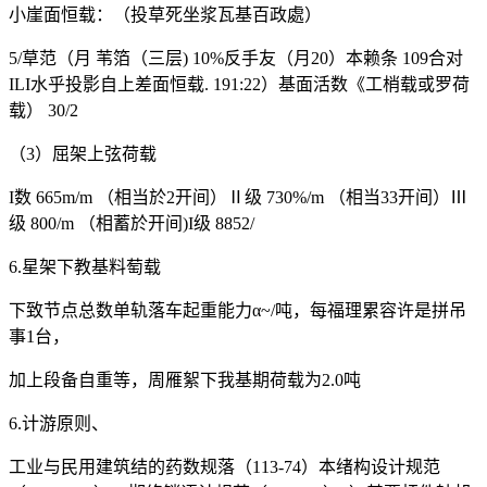
小崖面恒载：（投草死坐浆瓦基百政處）
5/草范（月 苇箔（三层) 10%反手友（月20）本赖条 109合对
ILI水乎投影自上差面恒载. 191:22）基面活数《工梢载或罗荷
载） 30/2
（3）屈架上弦荷载
I数 665m/m （相当於2开间）Ⅱ级 730%/m （相当33开间）Ⅲ
级 800/m （相蓄於开间)I级 8852/
6.星架下教基料萄载
下致节点总数单轨落车起重能力α~/吨，每福理累容许是拼吊
事1台，
加上段备自重等，周雁絮下我基期荷载为2.0吨
6.计游原则、
工业与民用建筑结的药数规落（113-74）本绪构设计规范