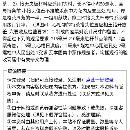
茶： 2）接天央板材料应遥用I等材，长不得小淤50毫水，高
与持条前 小接头位羞不准放杀药中为花内及支座处.相月，厚
是格茶厚落的一半，一组用葫块，能工时接头央杯与怜系必骥
用级订钉率，（详图α）.心相邻的特茶搭头位置应相王错开放
羞. 六要收及检整要求： 2.制成的差票对没计尺寸的留差，不
得超过下到的观足要求. 215毫米 210毫来驻秆节点前跳？ 2基
票奇复， =5毫亲心槽日漾度， 2毫来5.媒栓中心距进孔处 2毫
螺栓中大昆出处 1党求 瓦本图集中票作规楚者，均摇观行的验
收现落中有关条文为理.
资源链接
请先登录（扫码可直接登录、免注册）
点此一键登录
①本文档内容版权归属内容提供方。如果您对本资料有版
权申诉，请及时联系我方进行处理（联系方式详见页
脚）。
②由于网络或浏览器兼容性等问题导致下载失败，请加客
服微信处理（详见下载弹窗提示），感谢理解。
③本资料由其他用户上传，本站不保证质量、数量等令人
满意，若存在资料虚假不完整，请及时联系客服投诉处