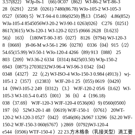
3.57(822） WJp-0s-1 （66) 0C07（862）WJ-86-2 WT-86-3
28（6291） 2258（0261) 7480(86.78) WJo-105-2 WJ-105-3
0527（6500) 5）W.T-94-4 0.186(0250) 热13（3546） 4.86(852)
WJa-105-4 8545056WJ-20-2 WJ-90-1 0263(026） C276（0251）
8617(3615) WJs-120-1 WJ-120-2 0215 (0666 2628（0.623）
56)） 163）（180WT-90-3 85（027） 8126（9794) WJ-120-3
8（0669） )9-06-M wJ-56-1 296（0278） 0336（04）915（/2）
54.65(15.99) WJ-50-1 WJo-120-4 4266（89) 913（088） 25
803（209）WJ-36-2 6334（0314) 8425(03.50) WJp-150-2
6943（0875) 27030232WJ-96-4 WJ-96-3 0342（04）
0348（4327） 22（(.2) WJ-ISO-4 WJo-150-3 0.984 (4913) ）wj-
105-1 2（357） (12383） WJF-20-1 25（055) 0619（0429）
14（9WJ-105-2 249（0312) （3.） WJF-120-2 05/6（0.62）WJ-
105-3 WJ-10.5-4 0.455（001） 36（6） 4（196.18)
038（37.69） WJF-120-3 WJF-120-4 0536(06）9) 0560(0500）
197（6） 52WJ-20-1 48（0619) WJF-150-1 （0761） 20WT-
120-2 WJ-120-3 0527（042） 0546(06) 2k967 13296（62.20 WF-
150-2 WJF-150-3 060(6767）) 2869（0792)WJ-120-4
e544（0506) WTF-150-4 ）22 23.方木格条（乳接关型）滴工要