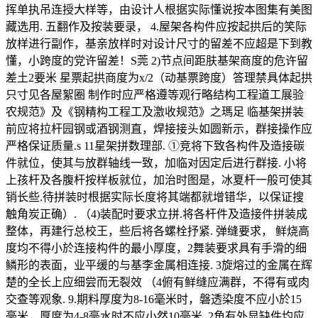
挥单执吊连授大样等，由设计人根据实际懂说按本图集有美图
藏选用. 五翻作及按装要录， 4.屋架各构件应按起拱后的笑际
放样进行副作，基亲放样时对设计尺寸的留差不应超是下到教
懂，小跨度的党许留差！S莞 2)节点间距肤基架商度的危许留
差土2要米 星票起拱商度为x/2（动基票跨度）答理禁具体起拱
只寸见各屋絮圈 制作时应严格遵等观行略结构工程道工展验
农规范》及《钢精构工程工及激收规范》之瑪足 临基架拼装
前应将拉杆园钢或酒钢测直，焊接接头如圆新示，群接操作应
严格保证质量.s 11星架拼数理部. ①竞将下致各构件及造接碳
件就位，使其与放群轴线一致，加临对因定后进行群接. 小将
上孩杆及各腹杆按样板就位，加治时图是，冰夏杆一般可使其
销长些.待拼装时根据实际长度将其端都就增错华，以保证搜
触角炭正确）. （4)装配时要求立拼.将各杆件及造接件拼装成
整体，再建行总校王，些后将各螺栓抒紧. 弹缝要求， 鲜烧高
度均不得小於连接构件的最小厚度，2舞装要求具有手滑的细
鳞形的表面，业平缓的与基李金属相连接. 3旋熔过的金属在辉
楚的全长上应细尝而无裂效 （4俯有鲜缝应满群，不得有或肉
交查等观象. 9.期料厚度为8-16毫米时，磐透染度不应小於15
毫米，厚度为4-8毫水时不应小然10毫米. 2角有外显缺件均应