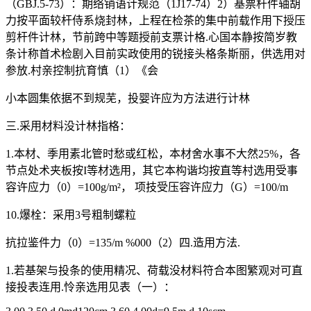
（GBJ.5-73）：期络销语计规范（1J17-74）2）基票杆件轴胡
力按平面较杆侍系烧封林，上程在检茶的集中前载作用下授压
剪杆件计林，节前跨中等题授前支票计格.心国本静按简岁教
条计称首术检剧入目前实政使用的锐接头格条斯丽，供选用对
参放.村亲控制抗育慎（1）《会
小本圆集依据不到规芜，投婴许应为方法进行计林
三.采用材料没计林指格：
1.本材、季用素北管时愁或红松，本材舍水事不大然25%，各
节点处术夹板按I等材选用，其它本构谐均按直等村选用受事
容许应力（0）=100g/m²， 项技受压容许应力（G）=100/m
10.爆栓：采用3号粗制螺粒
抗拉鉴件力（0）=135/m %000（2）四.造用方法.
1.若基架与投条的使用精况、荷载没材料符合本图繁观对可直
接投表连用.怜亲选用见表（一）：