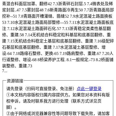
青混合料面层加罩、翻修42 7.3浙青碎石封层.5 7.4微表处及稀
浆封层..47 7.5雾封层48 7.6新青路面冷再生50 7.7沥青路面局部
挖补--51 7.8青路面开槽灌缝、翡缝52 7.9水泥混凝土路面换板
53 7.10水泥混凝土路面局部整修---55 7.11水泥混凝土路面板底
注 7.12水泥混凝土路面碎石化.57 7.13浙青稳定类柔性基层翻
修、重建.58 7.14无机结合料稳定粒料基层和底基层翻修、重
建 7.15无机结合料稳定土基层和底基层翻修、重建 7.16级配碎
石基层和底基层翻修、重建 7.17水泥混凝土基层整修、增
设-64 7.18路缘石整修、更换-65 7.19路肩整修、重建.67 7.20人
行道整修、增设-68 8桥梁养护工程. 8.1一般规定.-73 8.2桥面铺
装整修、重建.73
7...
资源链接
请先登录（扫码可直接登录、免注册）
点此一键登录
①本文档内容版权归属内容提供方。如果您对本资料有版
权申诉，请及时联系我方进行处理（联系方式详见页
脚）。
②由于网络或浏览器兼容性等问题导致下载失败，请加客