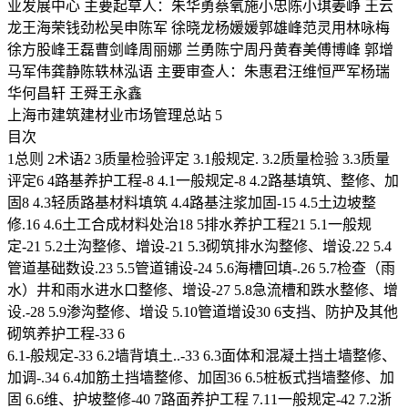
业发展中心 主要起草人：朱华勇蔡氧施小忠陈小琪姜峥 王云
龙王海荣钱劲松吴申陈军 徐晓龙杨媛媛郭雄峰范灵用林咏梅
徐方股峰王磊曹剑峰周丽娜 兰勇陈宁周丹黄春美傅博峰 郭增
马军伟龚静陈轶林泓语 主要审查人：朱惠君汪维恒严军杨瑞
华何昌轩 王舜王永鑫
上海市建筑建材业市场管理总站 5
目次
1总则 2术语2 3质量检验评定 3.1般规定. 3.2质量检验 3.3质量
评定6 4路基养护工程-8 4.1一般规定-8 4.2路基填筑、整修、加
固8 4.3轻质路基材料填筑 4.4路基注浆加固-15 4.5土边坡整
修.16 4.6土工合成材料处治18 5排水养护工程21 5.1一般规
定-21 5.2土沟整修、增设-21 5.3砌筑排水沟整修、增设.22 5.4
管道基础数设.23 5.5管道铺设-24 5.6海槽回填-.26 5.7检查（雨
水）井和雨水进水口整修、增设-27 5.8急流槽和跌水整修、增
设.-28 5.9渗沟整修、增设 5.10管道增设30 6支挡、防护及其他
砌筑养护工程-33 6
6.1-般规定-33 6.2墙背填土..-33 6.3面体和混凝土挡土墙整修、
加调-.34 6.4加筋土挡墙整修、加固36 6.5桩板式挡墙整修、加
固 6.6维、护坡整修-40 7路面养护工程 7.11一般规定-42 7.2浙