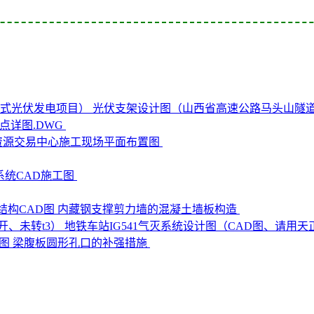
光伏支架设计图（山西省高速公路马头山隧
点详图.DWG
资源交易中心施工现场平面布置图
系统CAD施工图
结构CAD图 内藏钢支撑剪力墙的混凝土墙板构造
地铁车站IG541气灭系统设计图（CAD图、请用天
D图 梁腹板圆形孔口的补强措施