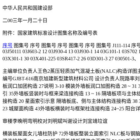
中华人民共和国建设部
二00三年一月二十日
附件：国家建筑标准设计图集名称及编号表
序号
图集号 序号 图集号 序号 图集号 序号 图集号 J111-114 序号 图集号 序
03J50111 03J603-2 12 03J930-4 13 03J930-1 14 03G101-1 03S70
03X301-1 30 03X401-225 03SR417-2 26 03D301-3 27 030501-3、
主编单位负责人王色2蒸压轻质加气混凝土板(NALC)构造详图
编号GJBT-616南京旭建新型建筑材料公司 设计负责人院路率刘
板润口加团构造 27说明 3-10 模装外墙板润口加图构造 28 ~
引 35外墙板竖装时与框来梁连接构造 13 ~ 16 隔墙板项与
接构造 20 星面索引示意 隔墙板底、侧与主体结构连接构造 38
23 城屋面构造 43外墙板横装时与框架柱连接构造 24~25 阳台详图
审楼李晚明弯明校对刘明斌叫谢设计刘宜靖垃谊
横装板屋面女儿墙柱防护 72外墙板整装立面索引 NLC板与钢脑