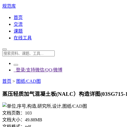
规范库
首页
交流
课题
在线工具
登录/支持微信/QQ/微博
首页
>
图纸/CAD图
蒸压轻质加气混凝土板(NALC）构造详图(03SG715-1）(
文档页数：
103
文档大小：
49.88MB
文档格式：
pdf