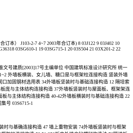
103-2-7 4~7 2003年合订本) 8 03J122 9 03J402 10
3G36318 03SG610-1 19 03SG715-1 20 03S504 21 03X201-2 22
建质[2003]17号主编单位 中国建筑标准设计研究所 统一
录 1~2 外墙板横装、女儿墙、糖口是与框架柱连接构造 竖装外墙
外墙板润口加固钢材选用表 34外墙板坚装时与基础连接构造 12 隔培索
9 照墙板庞与主体结构连接构造 37外墙板竖装时与屋面板、框架架连
面板与主体结构连接构造 40-42外墙板横装时与基础连接构造 22
 03S6715-1
装时与基确连接构造 47 墙上重物安装 74外墙板竖装时与框架