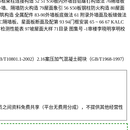
框架柱连接构造 52 51 S50板内外墙自钻螺钉构造法 76隔增板
外墙、隔墙防火构造 79屋面象引 56 S50板钢柱防火构造 80屋面
2建筑构造 全属配件 83-90外墙板底做法 61 附录外墙面及板缝做法
墙板、星面板断面及配第 93 94门框安装 65 ~ 66 67 KALC
材检测性能表 97坡屋面大样 71目录 图集号 -1审楼李晓明享明校
0801.1-2002）2.16案压加气混凝土砌块（GB/T1968-1997）
员之间资料免费共享（平台无费用分成），不提供其他经营性