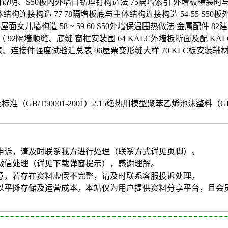
板应用说明、S50板内外墙自钻理钉构造法 75隔墙索引 外增板横装时与
构连接构造 77 78隔增板底与主体结构连接构造 54-55 S50板
面女儿墙构造 58 ~ 59 60 S50外墙保温围热做法 金属配件 8
 92隔墙顺缝、底缝 窗框安装围 64 KALC外墙板断面及配 KALC隔
总表、连接件强度试验汇总表 96屋票变形缝大样 70 KLC板安装辅
标准（GB/T50001-2001）2.15绝热用模型聚苯乙烯池沫整料（GB/T1
申诉，请及时联系我方进行处理（联系方式详见页脚）。
微信处理（详见下载弹窗提示），感谢理解。
意，若存在资料虚假不完整，请及时联系客服投诉处理。
以平摊存储及运营成本。本站仅为用户提供资料分享平台，且会