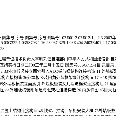
号 图集号 序号图集号1 03J001 2 03J012-1、2 3 2003年合订本） J
2 15 03G322-1 03SS703-1 16 23 03G329-1 03K404 2403R401-2 17 0
 28
主编单位技术负责人享明刘值批准部门中华人民共和国建设部 批准文号
宜靖实行日期二〇0三年二月十五日 图集号03SG715-1目 录目
 31 32-33外墙板竖装立面索引 NALC板与钢结构连接构造 11 
主体结构连接构造 36外填板竖装阳角处与框架聚连接构造 17 ~ 1
 39外墙板横装立面索引 外墙板竖装女儿墙与框架连接构造 21 屋
 44外埔板横装阳角是与框架柱连接构造 26 雨蓬详图 45目录 图集号
混凝土结构连接构造 46 铁架、挂钩、吊柜安装大样 73外墙板竖