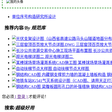
单位
序号
构造
研究所
设计
推荐内容
/By 规范库
三层窗顶百页放大节
长沙公共
观光电梯详图二
某棒球场草场灌溉
自动扶梯节点大样图
钢
钢结构CA
您必须
[ 登录 ]
才能评论！
搜索
/超级好用