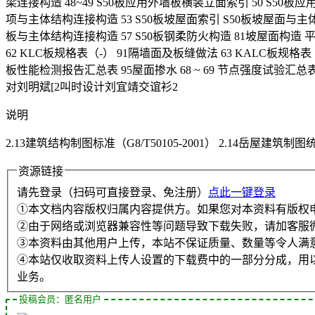
梁连接构造 48~49 S50板应用外墙板横装立面索引 50 S50
项与主体结构连接构造 53 S50板坡屋面索引 S50板坡屋面与主体结
板与主体结构连接构造 57 S50板钢柔防火构造 81坡屋面构造 平屋
62 KLC板规格表（-） 91隔墙面及板缝做法 63 KALC板规格表（
板性能检测报告汇总表 95屋面掺水 68 ~ 69 节点强度试验汇
对刘明斌[2叫时设计刘宜靖交谊衫2
说明
2.13建筑结构制图标准（G8/T50105-2001） 2.14岳屋建筑制图统
资源链接
请先登录（扫码可直接登录、免注册）
点此一键登录
①本文档内容版权归属内容提供方。如果您对本资料有版权
②由于网络或浏览器兼容性等问题导致下载失败，请加客服
③本资料由其他用户上传，本站不保证质量、数量等令人满
④本站仅收取资料上传人设置的下载费中的一部分分成，用
业务。
投稿会员：匿名用户