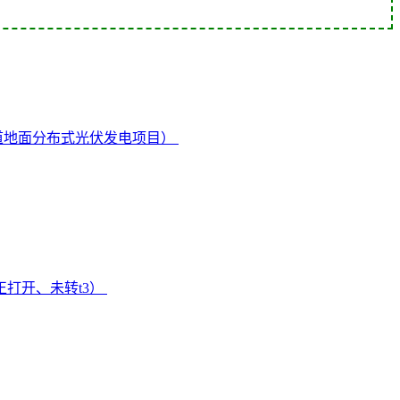
道地面分布式光伏发电项目）
正打开、未转t3）