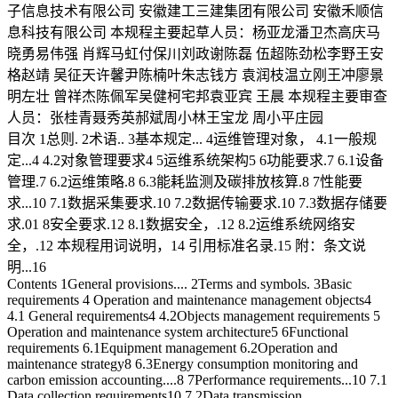
子信息技术有限公司 安徽建工三建集团有限公司 安徽禾顺信
息科技有限公司 本规程主要起草人员：杨亚龙潘卫杰高庆马
晓勇易伟强 肖辉马虹付保川刘政谢陈磊 伍超陈劲松李野王安
格赵靖 吴征天许馨尹陈楠叶朱志钱方 袁润枝温立刚王冲廖景
明左壮 曾祥杰陈佩军吴健柯宅邦袁亚宾 王晨 本规程主要审查
人员：张桂青聂秀英郝斌周小林王宝龙 周小平庄园
目次 1总则. 2术语.. 3基本规定... 4运维管理对象， 4.1一般规
定...4 4.2对象管理要求4 5运维系统架构5 6功能要求.7 6.1设备
管理.7 6.2运维策略.8 6.3能耗监测及碳排放核算.8 7性能要
求...10 7.1数据采集要求.10 7.2数据传输要求.10 7.3数据存储要
求.01 8安全要求.12 8.1数据安全，.12 8.2运维系统网络安
全，.12 本规程用词说明，14 引用标准名录.15 附：条文说
明...16
Contents 1General provisions.... 2Terms and symbols. 3Basic
requirements 4 Operation and maintenance management objects4
4.1 General requirements4 4.2Objects management requirements 5
Operation and maintenance system architecture5 6Functional
requirements 6.1Equipment management 6.2Operation and
maintenance strategy8 6.3Energy consumption monitoring and
carbon emission accounting....8 7Performance requirements...10 7.1
Data collection requirements10 7.2Data transmission