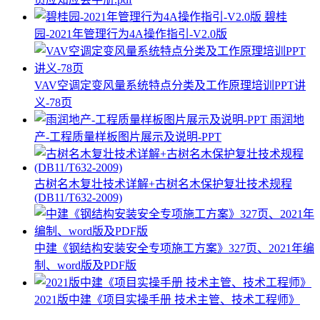
碧桂
园-2021年管理行为4A操作指引-V2.0版
VAV空调定变风量系统特点分类及工作原理培训PPT讲
义-78页
雨润地
产-工程质量样板图片展示及说明-PPT
古树名木复壮技术详解+古树名木保护复壮技术规程
(DB11/T632-2009)
中建《钢结构安装安全专项施工方案》327页、2021年编
制、word版及PDF版
2021版中建《项目实操手册 技术主管、技术工程师》