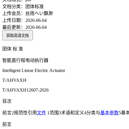
文档分类：
团体标准
上传会员：
丝雨へい飘渺
上传日期：
2026-06-04
最后更新：
2026-06-04
获取高清文档
团体 标 准
智能直行程电动执行器
Intelligent Linear Electric Actuator
T/AHVAXH
T/AHVAXH12607-2026
目次
前言2规范性引用
文件
1范围3术语和定义4分类与
基本参数
5基
前言