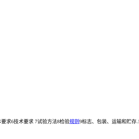
本要求6技术要求 7试验方法8检验
规则
9标志、包装、运输和贮存.