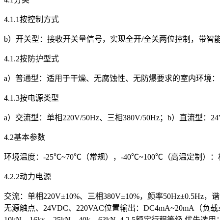
4.1.1按控制方式
b）开关型：接收开关量信号，实现全开/全关两位控制，带智能诊
4.1.2按防护型式
a）普通型：适用于干燥、无腐蚀性、无防爆要求的室内环境： b）
4.1.3按电源类型
a）交流型：单相220V/50Hz、三相380V/50Hz；b）直流型：24
4.2基本参数
环境温度：-25℃~70℃（常规），-40℃~100℃（高温定制）
4.2.2动力电源
交流：单相220V±10%、三相380V±10%，颜率50Hz±0.5Hz，
无源触点、24VDC、220VAC位置输出：DC4mA~20mA（负载≤50
10kN、16kx、25kN、40k、63kN. 4.2.5额定行程等级 优先选