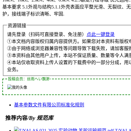
基本要求 5.1外观与结构5.1.1外壳表面应平整光滑、无裂纹
护，接线端子标识清晰、牢固.
资源链接
请先登录（扫码可直接登录、免注册）
点此一键登录
①本文档内容版权归属内容提供方。如果您对本资料有版权
②由于网络或浏览器兼容性等问题导致下载失败，请加客服
③本资料由其他用户上传，本站不保证质量、数量等令人满
④本站仅收取资料上传人设置的下载费中的一部分分成，用
业务。
投稿会员：丝雨へい飘渺
基本参数
文件
有限公司
标准化
规则
推荐内容
/By 规范库
T/YAL