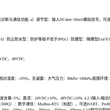
断与通信功能. a）调节型：输入DC4mi~20mA模拟信号，可
防尘防水型：防护等级不低于IP65c）防爆型：隔爆型ExdⅡI
VDC、48VDC.
：相对湿度：≤95%，无凝露：大气压力：86kPa~106kPa;周
谐波含量<5%；直流：24VDC±10%、48VDC±10%. 4.2.3输
0Q）：数字通信：Modbus-RTU（标配），可选HART、Profibus
用：50m、100m、150m、200mm、250mm、300mm 4.2.6额定行