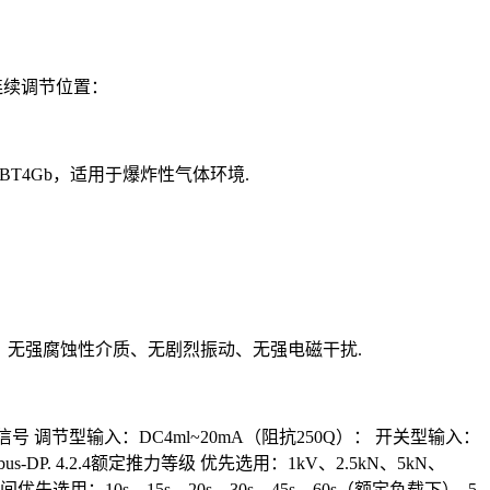
连续调节位置：
BT4Gb，适用于爆炸性气体环境.
围环境：无强腐蚀性介质、无剧烈振动、无强电磁干扰.
入/输出信号 调节型输入：DC4ml~20mA（阻抗250Q）： 开关型输入：
-DP. 4.2.4额定推力等级 优先选用：1kV、2.5kN、5kN、
程时间优先选用：10s、15s、20s、30s、45s、60s（额定负载下）. 5