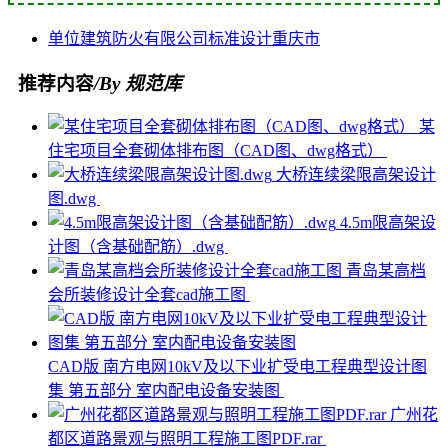
单位
建筑防火
有限公司
标准设计
重庆市
推荐内容
/By 规范库
某
住宅项目全套砌体排布图（CAD图、dwg格式）
大桥连续梁限高架设计
图.dwg
4.5m限高架设
计图（含基础配筋）.dwg
青岛某高档
会所装修设计全套cad施工图
CAD版 南方电网10kV及以下业扩受电工程典型设计图
集 第五部分 室内配电设备安装图
广州花
都区道路景观与照明工程施工图PDF.rar