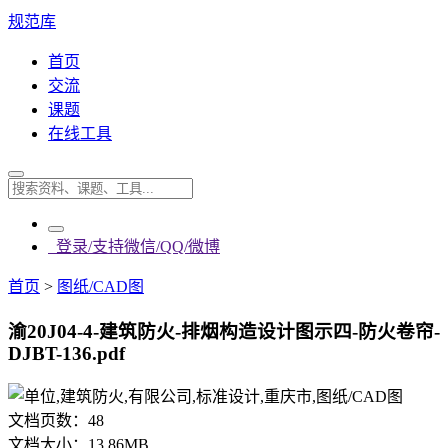
规范库
首页
交流
课题
在线工具
登录/支持微信/QQ/微博
首页
>
图纸/CAD图
渝20J04-4-建筑防火-排烟构造设计图示四-防火卷帘-
DJBT-136.pdf
文档页数：
48
文档大小：
13.86MB