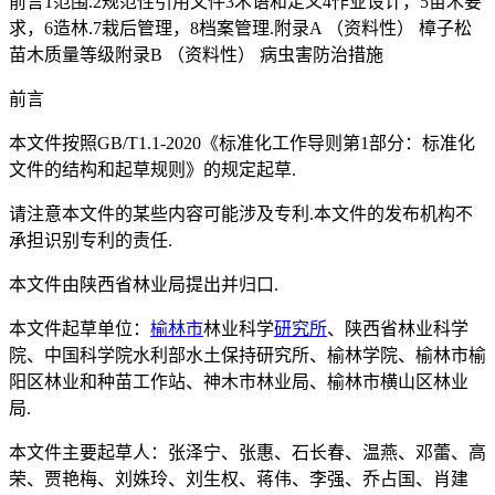
前言1范围.2规范性引用文件3术语和定义4作业设计，5苗木要
求，6造林.7栽后管理，8档案管理.附录A （资料性） 樟子松
苗木质量等级附录B （资料性） 病虫害防治措施
前言
本文件按照GB/T1.1-2020《标准化工作导则第1部分：标准化
文件的结构和起草规则》的规定起草.
请注意本文件的某些内容可能涉及专利.本文件的发布机构不
承担识别专利的责任.
本文件由陕西省林业局提出并归口.
本文件起草单位：
榆林市
林业科学
研究所
、陕西省林业科学
院、中国科学院水利部水土保持研究所、榆林学院、榆林市榆
阳区林业和种苗工作站、神木市林业局、榆林市横山区林业
局.
本文件主要起草人：张泽宁、张惠、石长春、温燕、邓蕾、高
荣、贾艳梅、刘姝玲、刘生权、蒋伟、李强、乔占国、肖建