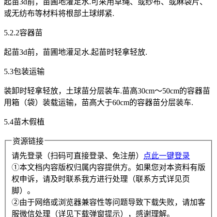
起苗3d前，苗圃地灌足水.可采用草绳、或纱布、或麻袋片、
或无纺布等材料将根部土球绑紧.
5.2.2容器苗
起苗3d前，苗圃地灌足水.起苗时轻拿轻放.
5.3包装运输
装卸时轻拿轻放，土球苗分层装车.苗高30cm～50cm的容器苗
用箱（袋）装载运输，苗高大于60cm的容器苗分层装车.
5.4苗木假植
资源链接
请先登录（扫码可直接登录、免注册）
点此一键登录
①本文档内容版权归属内容提供方。如果您对本资料有版
权申诉，请及时联系我方进行处理（联系方式详见页
脚）。
②由于网络或浏览器兼容性等问题导致下载失败，请加客
服微信处理（详见下载弹窗提示），感谢理解。