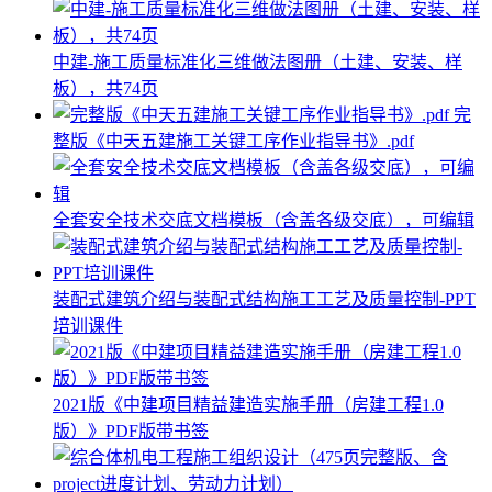
中建-施工质量标准化三维做法图册（土建、安装、样
板），共74页
完
整版《中天五建施工关键工序作业指导书》.pdf
全套安全技术交底文档模板（含盖各级交底），可编辑
装配式建筑介绍与装配式结构施工工艺及质量控制-PPT
培训课件
2021版《中建项目精益建造实施手册（房建工程1.0
版）》PDF版带书签