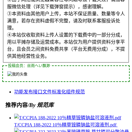
服微信处理（详见下载弹窗提示），感谢理解。
③本资料由其他用户上传，本站不保证质量、数量等令人
满意，若存在资料虚假不完整，请及时联系客服投诉处
理。
④本站仅收取资料上传人设置的下载费中的一部分分成，
用以平摊存储及运营成本。本站仅为用户提供资料分享平
台，且会员之间资料免费共享（平台无费用分成），不提
供其他经营性业务。
投稿会员：丝雨へい飘渺
功能
发布
接口
文件
标准化
组件
规范
推荐内容
/By 规范库
T/CCPIA 188-2022 10％精草铵膦钠盐可溶液剂.pdf