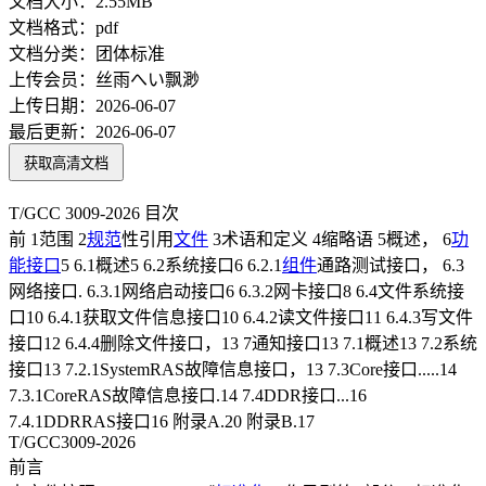
文档大小：
2.55MB
文档格式：
pdf
文档分类：
团体标准
上传会员：
丝雨へい飘渺
上传日期：
2026-06-07
最后更新：
2026-06-07
获取高清文档
T/GCC 3009-2026 目次
前 1范围 2
规范
性引用
文件
3术语和定义 4缩略语 5概述， 6
功
能
接口
5 6.1概述5 6.2系统接口6 6.2.1
组件
通路测试接口， 6.3
网络接口. 6.3.1网络启动接口6 6.3.2网卡接口8 6.4文件系统接
口10 6.4.1获取文件信息接口10 6.4.2读文件接口11 6.4.3写文件
接口12 6.4.4删除文件接口，13 7通知接口13 7.1概述13 7.2系统
接口13 7.2.1SystemRAS故障信息接口，13 7.3Core接口.....14
7.3.1CoreRAS故障信息接口.14 7.4DDR接口...16
7.4.1DDRRAS接口16 附录A.20 附录B.17
T/GCC3009-2026
前言