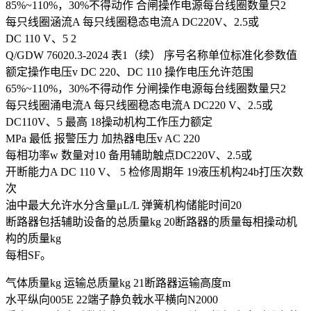
85%~110%，30%不得动作 合闸操作电源每台线圈数量只2
每只线圈涵流A 每只线圈稳态电流A DC220V、2.5或
DC 110 V、5 2
Q/GDW 76020.3-2024 表1（续） 序号名称单位标准化参数值
额定操作电压v DC 220、DC 110 操作电压允许范围
65%~110%，30%不得动作 分闸操作电源每台线圈数量只2
每只线圈涌电流A 每只线圈稳态电流A DC220 V、2.5或
DC110V、5 最高 18操动机构工作压力额定
MPa 最低 报警压力 加热器电压v AC 220
每相功率w 数量对10 备用辅助触点DC220V、2.5或
开断能力A DC 110 V、 5 检修周期年 19液压机构24b打压次数
次
油中最大允许水分含量μL/L 弹簧机构储能时间20
断路器包括辅助设备的总质量kg 20断路器的质量每相操动机
构的质量kg
每相SF。
气体质量kg 运输总质量kg 21断路器运输高度m
水平纵向005E 22端子静负戟水平横向N2000