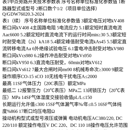
表1中点旁路开关技术参数表 序号名称单位标准化参数值 1断
路器型式或型号 2断口数个1/2（项目单位选择）
Q/GDW76020.3-2024
表1（续） 序号名称单位标准化参数值 3额定电压对地kV408
断口间kV408 4主国路电阻 5电流应力 5.1额定短时直流电流
Aac6600 5.2额定短时直流电流下的运行时间min≥30 5.3额定短
时耐受电流（2s）kA18 5.4额定峰值耐受电流kAs45 5.5额定直
流转移电流Aa 6外绝缘试验电压 6.1雷电冲击耐受对地kV980
断口间kVcs980 6.2操作冲击耐受对地kVs950
断口间kV950 6.3直流电压耐受，60min对地kV612
断口间kVs612 7最大合闸时间ms90 8机械寿命次≥3000 9额定
操作顺序CO-15 sCO 10无线电干扰电压A≤2000
最高 11SF气体压力（20C表压）额定MPa
最纸二 12报警压力（20℃表压）MPa二 13闭锁压力（20℃表
压）MPa 14SF气体湿度交接验收值pL/L≤150
长期运行允许值≤300 15SF气体漏气率%/年≤0.5 16SF气体纯
度%866 17断口均压电阻Ω
操动机构型式或型号液压或弹簧 电动机电压AC380/220, DC
220/110 额定操作电压V DC 220、DC 110 18操作电压允许范围