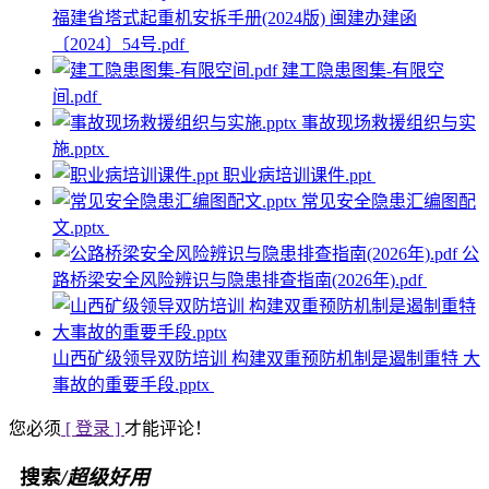
福建省塔式起重机安拆手册(2024版) 闽建办建函
〔2024〕54号.pdf
建工隐患图集-有限空
间.pdf
事故现场救援组织与实
施.pptx
职业病培训课件.ppt
常见安全隐患汇编图配
文.pptx
公
路桥梁安全风险辨识与隐患排查指南(2026年).pdf
山西矿级领导双防培训 构建双重预防机制是遏制重特 大
事故的重要手段.pptx
您必须
[ 登录 ]
才能评论！
搜索
/超级好用