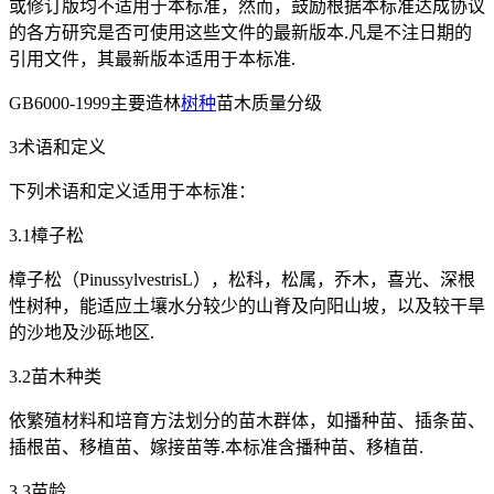
或修订版均不适用于本标准，然而，鼓励根据本标准达成协议
的各方研究是否可使用这些文件的最新版本.凡是不注日期的
引用文件，其最新版本适用于本标准.
GB6000-1999主要造林
树种
苗木质量分级
3术语和定义
下列术语和定义适用于本标准：
3.1樟子松
樟子松（PinussylvestrisL），松科，松属，乔木，喜光、深根
性树种，能适应土壤水分较少的山脊及向阳山坡，以及较干旱
的沙地及沙砾地区.
3.2苗木种类
依繁殖材料和培育方法划分的苗木群体，如播种苗、插条苗、
插根苗、移植苗、嫁接苗等.本标准含播种苗、移植苗.
3.3苗龄