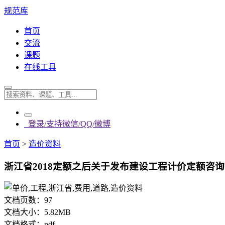
规范库
首页
交流
课题
在线工具
登录/支持微信/QQ/微博
首页
>
造价资料
浙江省2018定额之后关于发布建设工程计价定额咨询问
文档页数：
97
文档大小：
5.82MB
文档格式：
pdf