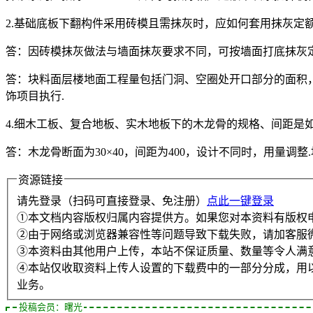
2.基础底板下翻构件采用砖模且需抹灰时，应如何套用抹灰定
答：因砖模抹灰做法与墙面抹灰要求不同，可按墙面打底抹灰定
答：块料面层楼地面工程量包括门洞、空圈处开口部分的面积
饰项目执行.
4.细木工板、复合地板、实木地板下的木龙骨的规格、间距是
答：木龙骨断面为30×40，间距为400，设计不同时，用量调整
资源链接
请先登录（扫码可直接登录、免注册）
点此一键登录
①本文档内容版权归属内容提供方。如果您对本资料有版权
②由于网络或浏览器兼容性等问题导致下载失败，请加客服
③本资料由其他用户上传，本站不保证质量、数量等令人满
④本站仅收取资料上传人设置的下载费中的一部分分成，用
业务。
投稿会员：曙光