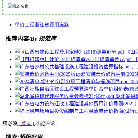
单价
工程
浙江省
费用
道路
推荐内容
/By 规范库
《山西
【
广
安装造价必备手册(2025版
20
湖北省招标
您必须
[ 登录 ]
才能评论！
搜索
/超级好用