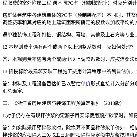
程取费的室外附属工程.遇不同PC率（预制装配率）时应分别计
遇群体建筑中各建筑单体的PC率（预制装配率）不同时，其
调整费率和其对应的地上建筑面积所确定的权数以加权平均的方
遇单独装饰工程和打桩、钢结构、幕墙、其他及土石方等专业工
12.本规则费率遇有两个或两个以上调整系数时，应如何处理？
答：本规则费率遇有两个或两个以上调整系数时，应按连桑法计
13.招投标阶段建筑安装工程施工费用计算程序中所列暂估价
答：材料及工程设备暂估价已以暂估
单价
形式直接计入分部分
汇总确定.
二、《浙江省房屋建筑与装饰工程预算定额》（2018版）
1.对于仍存在有现拌砂浆的定额子目实际使用预拌砂浆时，如
答：如实际采用预拌砂浆时，除换算不同品种砂浆单价外，相应定
拌砂浆的应扣除人工0.45工日.同时扣除相应定额中灰浆搅择机