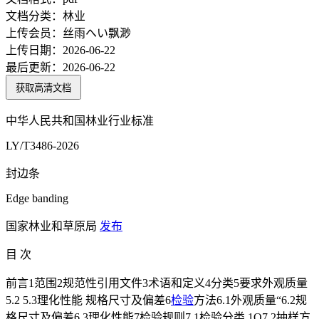
文档分类：
林业
上传会员：
丝雨へい飘渺
上传日期：
2026-06-22
最后更新：
2026-06-22
获取高清文档
中华人民共和国林业行业标准
LY/T3486-2026
封边条
Edge banding
国家林业和草原局
发布
目 次
前言1范围2规范性引用文件3术语和定义4分类5要求外观质量
5.2 5.3理化性能 规格尺寸及偏差6
检验
方法6.1外观质量“6.2规
格尺寸及偏差6.3理化性能7检验规则7.1检验分类 1O7.2抽样方