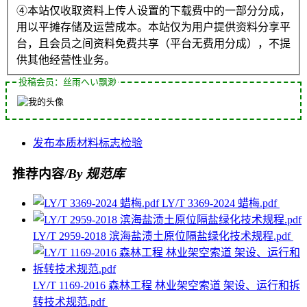
④本站仅收取资料上传人设置的下载费中的一部分分成，
用以平摊存储及运营成本。本站仅为用户提供资料分享平
台，且会员之间资料免费共享（平台无费用分成），不提
供其他经营性业务。
投稿会员：丝雨へい飘渺
发布
本质
材料
标志
检验
推荐内容
/By 规范库
LY/T 3369-2024 蜡梅.pdf
LY/T 2959-2018 滨海盐渍土原位隔盐绿化技术规程.pdf
LY/T 1169-2016 森林工程 林业架空索道 架设、运行和拆
转技术规范.pdf