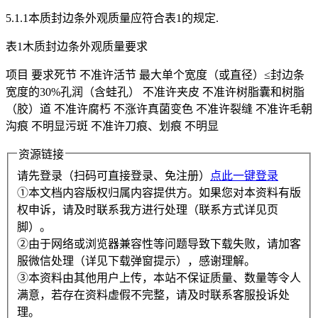
5.1.1本质封边条外观质量应符合表1的规定.
表1木质封边条外观质量要求
项目 要求死节 不准许活节 最大单个宽度（或直径）≤封边条
宽度的30%孔润（含蛙孔） 不准许夹皮 不准许树脂囊和树脂
（胶）道 不准许腐朽 不涨许真菌变色 不准许裂缝 不准许毛朝
沟痕 不明显污斑 不准许刀痕、划痕 不明显
资源链接
请先登录（扫码可直接登录、免注册）
点此一键登录
①本文档内容版权归属内容提供方。如果您对本资料有版
权申诉，请及时联系我方进行处理（联系方式详见页
脚）。
②由于网络或浏览器兼容性等问题导致下载失败，请加客
服微信处理（详见下载弹窗提示），感谢理解。
③本资料由其他用户上传，本站不保证质量、数量等令人
满意，若存在资料虚假不完整，请及时联系客服投诉处
理。