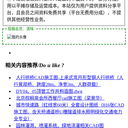
用以平摊存储及运营成本。本站仅为用户提供资料分享平
台，且会员之间资料免费共享（平台无费用分成），不提
供其他经营性业务。
投稿会员：清味.
相关内容推荐
/Do u like ?
人行拱桥CAD施工图-上承式弯月形型钢人行拱桥（人
行景观桥、跨度28m、净宽3m、人群荷载）
DY04、05顶管工作井构造图.dwg
北京棕榈泉会所西餐厅cad施工图（梁景华）
城市快速路（红线宽60米）全套设计图纸（816张CAD
施工图、含天桥通道桥U槽隧道排水照明绿化交通电力
全专业）
园林灌溉、喷灌系统、绿地浇灌相关CAD图