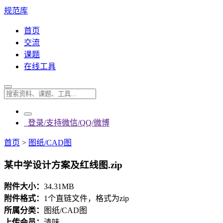
规范库
首页
交流
课题
在线工具
登录/支持微信/QQ/微博
首页
>
图纸/CAD图
某中学设计方案及红线图.zip
附件大小：
34.31MB
附件格式：
1个直链文件，格式为zip
所属分类：
图纸/CAD图
上传会员：
清味.