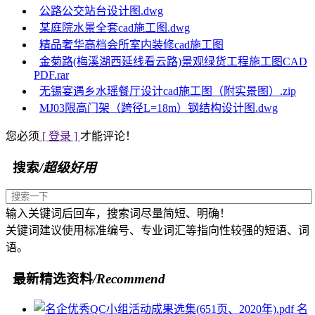
公路公交站台设计图.dwg
某庭院水景全套cad施工图.dwg
精品奢华高档会所室内装修cad施工图
金菊路(梅溪湖西延线看云路)景观绿货工程施工图CAD
PDF.rar
无锡宴遇乡水瑶餐厅设计cad施工图（附实景图）.zip
MJ03限高门架（跨径L=18m）钢结构设计图.dwg
您必须
[ 登录 ]
才能评论！
搜索
/超级好用
输入关键词后回车，搜索词尽量简短、明确！
关键词建议使用标准编号、专业词汇等指向性较强的短语、词
语。
最新精选资料
/Recommend
名