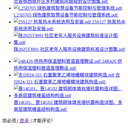
北省鄂西南片区乡村建筑风貌规划设计图集.pdf
L25D705 绿色建筑智慧设备节能控制与管理系统.pdf
25S127 热泵热水
系统选用及安装.pdf
陕2025TJ091 社区老年人服务设施建筑标准设计图集.pdf
24R426 供
热用保温塑料管道直埋敷设.pdf
吉
J2024-321 石墨聚苯乙烯地暖模块建筑构造.pdf
晋14G01、晋14G02 建筑砌体填充墙抗震构造详图、多
高层建筑楼盖结构构造.pdf
您必须
[ 登录 ]
才能评论！