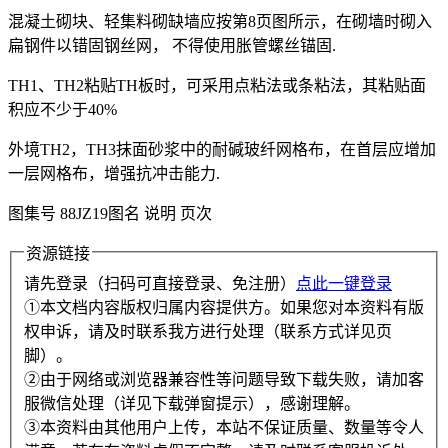
混凝土砌块、轻集料砌缺墙应按第8页图所示，在砌墙时砌入
扁钢件以错固钢丝网， 不得使用胀管螺丝锚固.
TH1、TH2粘贴TH板时，可采用点粘法或条粘法，其粘贴面
积应不少于40%
外境TH2，TH3抹面砂浆中的耐碱玻纤网格布，在首层应增加
一层网格布，增强抗冲击能力.
图集号 88JZ19图名 说明 页次
资源链接
请先登录（扫码可直接登录、免注册）
点此一键登录
①本文档内容版权归属内容提供方。如果您对本资料有版
权申诉，请及时联系我方进行处理（联系方式详见页
脚）。
②由于网络或浏览器兼容性等问题导致下载失败，请加客
服微信处理（详见下载弹窗提示），感谢理解。
③本资料由其他用户上传，本站不保证质量、数量等令人