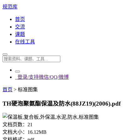
规范库
首页
交流
课题
在线工具
登录/支持微信/QQ/微博
首页
>
标准图集
TH硬泡聚氨酯保温及防水(88JZ19)(2006).pdf
文档页数：
21
文档大小：
16.12MB
文档格式：
pdf