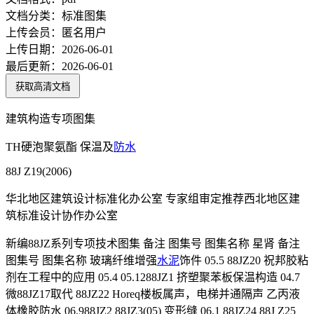
文档分类：
标准图集
上传会员：
匿名用户
上传日期：
2026-06-01
最后更新：
2026-06-01
获取高清文档
建筑构造专项图集
TH硬泡聚氨酯 保温及
防水
88J Z19(2006)
华北地区建筑设计标准化办公室 专家组审定推荐西北地区建
筑标准设计协作办公室
新编88JZ系列专项技术图集 备注 图集号 图集名称 星肾 备注
图集号 图集名称 玻璃纤维增强
水泥
饰件 05.5 88JZ20 祝邦胶粘
剂在工程中的应用 05.4 05.1288JZ1 挤塑聚苯板保温构造 04.7
微88JZ17取代 88JZ22 Horeq楼板属声，电梯并通隔声 乙丙液
体橡胶防水 06.988JZ2 88JZ3(05) 变形缝 06.1 88JZ24 88J Z25