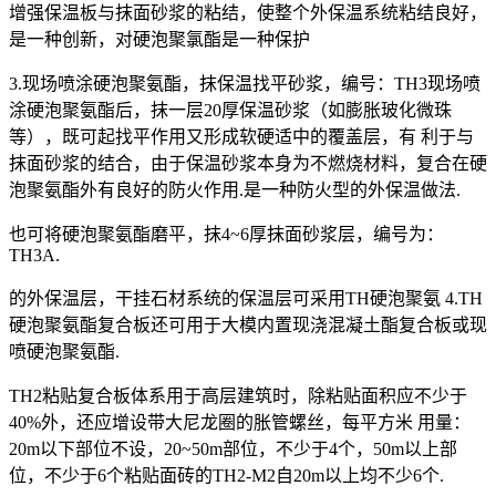
增强保温板与抹面砂浆的粘结，使整个外保温系统粘结良好，
是一种创新，对硬泡聚氯酯是一种保护
3.现场喷涂硬泡聚氨酯，抹保温找平砂浆，编号：TH3现场喷
涂硬泡聚氨酯后，抹一层20厚保温砂浆（如膨胀玻化微珠
等），既可起找平作用又形成软硬适中的覆盖层，有 利于与
抹面砂浆的结合，由于保温砂浆本身为不燃烧材料，复合在硬
泡聚氨酯外有良好的防火作用.是一种防火型的外保温做法.
也可将硬泡聚氨酯磨平，抹4~6厚抹面砂浆层，编号为：
TH3A.
的外保温层，干挂石材系统的保温层可采用TH硬泡聚氨 4.TH
硬泡聚氨酯复合板还可用于大模内置现浇混凝土酯复合板或现
喷硬泡聚氨酯.
TH2粘贴复合板体系用于高层建筑时，除粘贴面积应不少于
40%外，还应增设带大尼龙圈的胀管螺丝，每平方米 用量：
20m以下部位不设，20~50m部位，不少于4个，50m以上部
位，不少于6个粘贴面砖的TH2-M2自20m以上均不少6个.