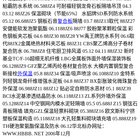
粘霸防水系统 06.588JZ4 可耐福轻钢龙骨石板隔墙吊顶 04.3
03.12 88JZ26 保温砌块（节能65%） 水貂牌SD系列防水系统
05.12 06.688JZ5 钢板石音
复合板
隔墙 03.7 88JZ13取代 88JZ27
安健能软发泡聚氨酯 06.1188JZ6 88J77 胶粉聚苯颗粒保温 彩
色钢板夹芯板 04.6 88JZ30 88JZ28 YW禹王牌防水系列 06.6取
代88JX2金属绝热材料夹芯板 88JZ31 CBS聚乙烯高分子卷材
复合防水 06.788JZ8 住宅厨卫排风道 05.12 04.11 88JZ32 新时
基业TC/F-16超细无机纤维 LBG全属板饰面外墙保湿装饰板
06.1288JZ9 GFZ聚乙烯丙纶卷材复合防水 大模内置钢型复合
新接栓
外保温
05.8 88JZ34 保温/吸声喷涂 06.1088JZ10 金特系
列轻钢龙骨纤维增强水泥板 04.8 88JZ37 BX彭胀玻化微珠复合
外保湿 06.988JZ11 88JZ12 贴必定自称防水恶材 05.1 88JZ39
BCI水泥基渗透结晶防水 06.1188JZ13 ZL系列外墙外保温
05.1288JZ14 中空钢网内模水泥轻隔墙 05.5 05.688J Z15 钢弦石
青板隔墙 填充GZL保温轻票料砌块 05.388JZ16 欧文斯科宁挤
塑板保温构造 05.1188JZ18 大孔轻集料砌块填充墙 05.888JZ19
TH硬泡聚氨酯保温及防水 06.12华北标办网址：
WWW.HBBB. NET 2006年12月