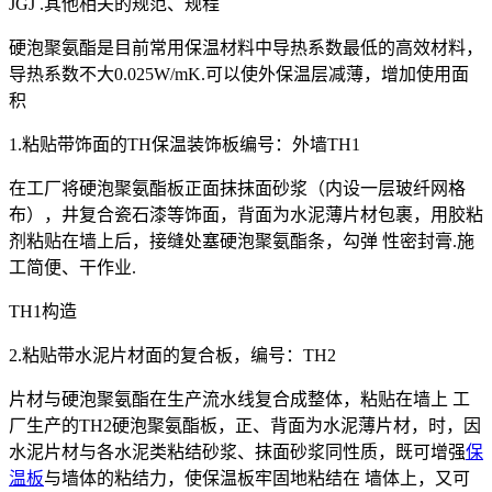
JGJ .其他相关的规范、规程
硬泡聚氨酯是目前常用保温材料中导热系数最低的高效材料，
导热系数不大0.025W/mK.可以使外保温层减薄，增加使用面
积
1.粘贴带饰面的TH保温装饰板编号：外墙TH1
在工厂将硬泡聚氨酯板正面抹抹面砂浆（内设一层玻纤网格
布），井复合瓷石漆等饰面，背面为水泥薄片材包裹，用胶粘
剂粘贴在墙上后，接缝处塞硬泡聚氨酯条，勾弹 性密封膏.施
工简便、干作业.
TH1构造
2.粘贴带水泥片材面的复合板，编号：TH2
片材与硬泡聚氨酯在生产流水线复合成整体，粘贴在墙上 工
厂生产的TH2硬泡聚氨酯板，正、背面为水泥薄片材，时，因
水泥片材与各水泥类粘结砂浆、抹面砂浆同性质，既可增强
保
温板
与墙体的粘结力，使保温板牢固地粘结在 墙体上，又可