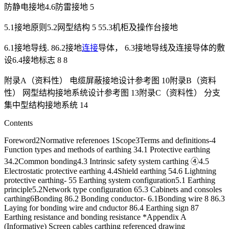
防静电接地4.6防雷接地 5
5.1接地原则5.2网型结构 5 55.3机柜及操作台接地
6.1接地导线. 86.2接地
连接
导体， 6.3接地导线及连接导体的敷
设6.4接地标志 8 8
附录A（资料性） 电缆屏蔽接地设计参考图 10附录B（资料
性） 网型结构接地系统设计参考图 13附录C（资料性） 分支
集中型结构接地系统 14
Contents
Foreword2Normative referenoes 1Scope3Terms and definitions-4
Function types and methods of earthing 34.1 Protective earthing
34.2Common bonding4.3 Intrinsic safety system carthing ④4.5
Electrostatic protective earthing 4.4Shield earthing 54.6 Lightning
protective earthing- 55 Earthing system configuration5.1 Earthing
principle5.2Network type configuration 65.3 Cabinets and consoles
carthing6Bonding 86.2 Bonding conductor- 6.1Bonding wire 8 86.3
Laying for bonding wire and cnductor 86.4 Earthing sign 87
Earthing resistance and bonding resistance *Appendix A
(Informative) Screen cables carthing referenced drawing