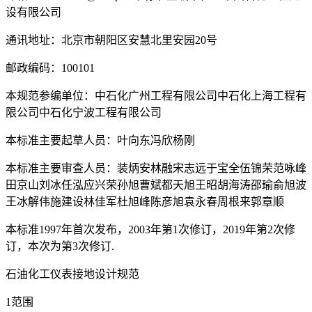
设有限公司
通讯地址：北京市朝阳区安慧北里安园20号
邮政编码：100101
本规范参编单位：中石化广州工程有限公司中石化上海工程有
限公司中石化宁波工程有限公司
本标准主要起草人员：叶向东冯欣杨刚
本标准主要审查人员：装炳安林融宋志远于宝全伍锦荣范咏峰
田京山刘冰任泓应兴荣孙旭曹斌都天旭王昭胡海涛邵瑜俞旭波
王冰解伟施建设林佳军杜旭峰陈彦旭袁永春周根来郭章顺
本标准1997年首次发布，2003年第1次修订，2019年第2次修
订，本次为第3次修订.
石油化工仪表接地设计规范
1范围