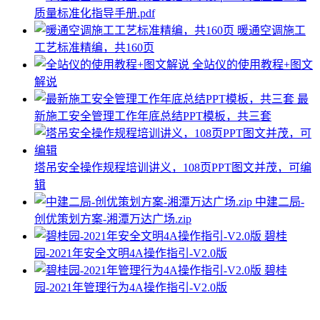
质量标准化指导手册.pdf
暖通空调施工
工艺标准精编，共160页
全站仪的使用教程+图文
解说
最
新施工安全管理工作年底总结PPT模板，共三套
塔吊安全操作规程培训讲义，108页PPT图文并茂，可编
辑
中建二局-
创优策划方案-湘潭万达广场.zip
碧桂
园-2021年安全文明4A操作指引-V2.0版
碧桂
园-2021年管理行为4A操作指引-V2.0版