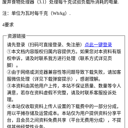
废弃食物处理器（3.1）处理每千克试验负载所消耗的电量.
注：单位为瓦时每千克（Wh/kg）.
4要求
资源链接
请先登录（扫码可直接登录、免注册）
点此一键登录
①本文档内容版权归属内容提供方。如果您对本资料有版
权申诉，请及时联系我方进行处理（联系方式详见页
脚）。
②由于网络或浏览器兼容性等问题导致下载失败，请加客
服微信处理（详见下载弹窗提示），感谢理解。
③本资料由其他用户上传，本站不保证质量、数量等令人
满意，若存在资料虚假不完整，请及时联系客服投诉处
理。
④本站仅收取资料上传人设置的下载费中的一部分分成，
用以平摊存储及运营成本。本站仅为用户提供资料分享平
台，且会员之间资料免费共享（平台无费用分成），不提
供其他经营性业务。