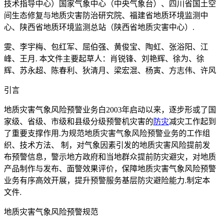
技术指导中心）国家气象中心（中央气象台）、四川省国土空
间生态修复与地质灾害防治研究院、福建省地质环境监测中
心、陕西省地质环境监测总站（陕西省地质灾害中心）.
雯、李宇梅、包红军、屈伯强、黄俊宝、陶虹、张浴阳、江
峰、王月. 本文件主要起草人：肖锐锋、刘艳辉、徐为、徐
辉、苏永超、陈春利、狄清月、梁宏混、杨寅、方志伟、许风
引言
地质灾害气象风险预警业务白2003年启动以来，逐步形或了国
家级、省级、市级和县级分级预警机灾害的
防灾
减灾工作起到
了重要支撑作用.为规范地质灾害气象风险预警业务的工作组
织、技术方法、 制，对气象因素引发的地质灾害风险提前发
布预警信息，警示地方政府和当地群众提前防灾避灾，对地质
产品制作与发布、面警效果评价，保障地质灾害气象风险预警
业务有序高效开展，提升预警服务基层防灾避险能力.制定本
文件.
地质灾害气象风险预警规范