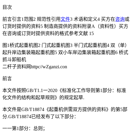
目次
前言引言1范围2 规范性引用
文件
3 术语和定义4 买方在
咨询
或
订货时提供的资料5 制造商提供的资料附录A（资料性）买方
在咨询或订货时提供资料的格式参考文献 15
图1桥式起重机图2 门式起重机图3 半门式起重机图4 双（单）
起升岸边集装箱起重机图5 双小车岸边集装箱起重机图6 桥式
抓斗卸船机
二杆子资料网httpc//wZganzi.con
前言
本文件按照GB/T1.1一2020《标准化工作导则第1部分：标准
化文件的结构和起草规则》的规定起草.
本文件是GB/T18874《起重机供需双方提供的资料》的第5部
分.GB/T18874已经发布了以下部分：
一一第1部分：总则；