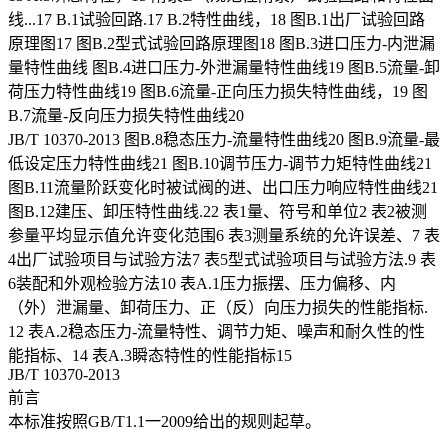
线...17 B.1试验回路.17 B.2特性曲线，18 图B.1出厂试验回路
原理图17 图B.2型式试验回路原理图18 图B.3进口压力-内泄漏
量特性曲线 图B.4进口压力-外泄漏量特性曲线19 图B.5流量-卸
荷压力特性曲线19 图B.6流量-正向压力损失特性曲线，19 图
B.7流量-反向压力损失特性曲线20
JB/T 10370-2013 图B.8稳态压力-流量特性曲线20 图B.9流量-最
低设定压力特性曲线21 图B.10调节压力-调节力矩特性曲线21
图B.11流量阶跃变化时被试阀的进、出口压力响应特性曲线21
图B.12建压、卸压特性曲线.22 表1量、符号和单位2 表2被测
参量平均显示值允许变化范围6 表3测量系统的允许误差、7 表
4出厂试验项目与试验方法7 表5型式试验项目与试验方法.9 表
6装配和外观检验方法10 表A.1压力振摆、压力偏移、内
（外）泄漏量、卸荷压力、正（反）向压力损失的性能指标.
12 表A.2稳态压力-流量特性、调节力矩、噪声和耐久性的性
能指标、14 表A.3瞬态特性的性能指标15
JB/T 10370-2013
前言
本标准按照GB/T1.1一2009给出的规则起草。