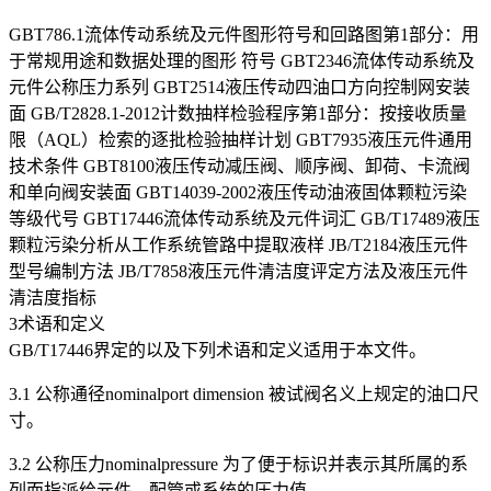
GBT786.1流体传动系统及元件图形符号和回路图第1部分：用
于常规用途和数据处理的图形 符号 GBT2346流体传动系统及
元件公称压力系列 GBT2514液压传动四油口方向控制网安装
面 GB/T2828.1-2012计数抽样检验程序第1部分：按接收质量
限（AQL）检索的逐批检验抽样计划 GBT7935液压元件通用
技术条件 GBT8100液压传动减压阀、顺序阀、卸荷、卡流阀
和单向阀安装面 GBT14039-2002液压传动油液固体颗粒污染
等级代号 GBT17446流体传动系统及元件词汇 GB/T17489液压
颗粒污染分析从工作系统管路中提取液样 JB/T2184液压元件
型号编制方法 JB/T7858液压元件清洁度评定方法及液压元件
清洁度指标
3术语和定义
GB/T17446界定的以及下列术语和定义适用于本文件。
3.1 公称通径nominalport dimension 被试阀名义上规定的油口尺
寸。
3.2 公称压力nominalpressure 为了便于标识并表示其所属的系
列而指派给元件、配管或系统的压力值。