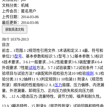
文档分类：
机械
上传会员：
匿名用户
上传日期：
2014-03-06
最后更新：
2014-03-06
获取高清文档
JB/T 10370-2013
目次
前言... 1范围.1 2规范性引用文件. 3术语和定义.1 4最、符号和
单位2 5
型号
、基本参数和标识 5.1型号.3 5.2基本参数 5.3标识
6技术要求，3 6.1一般要求...3 6.2性能要求3 6.3装配要求4 6.4
外观要求. 7性能
试验
方法，5 7.1试验装置5 7.2试验条件 7.3试
验项目与试验方法7 8装配和外观检验方法10 9检验
规则
. 9.1检
验分类.11 9.2抽样11 9.3判定规则11 10包装11 附录A（规范性
附录）顺序阀的性能指标12 A.1
压力
振摆、压力偏移、内泄漏
量、外泄漏量、卸荷压力、正向压力损失和反向压力损
失、..12 A.2稳态压力-流量特性、调节力矩、噪声和耐久性。
13 A.3瞬态特性，15 附录B（规范性附录）试验回路和特性曲