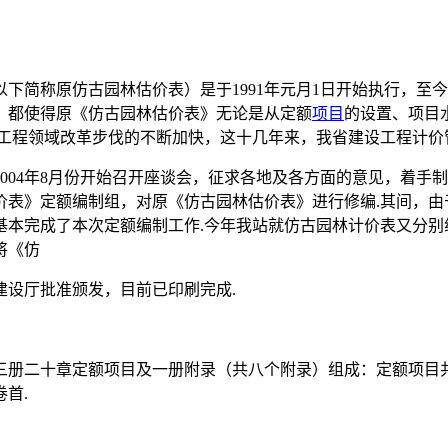
下简称原仿古园林估价表）是于1991年元月1日开始执行，至今
，都使得原《仿古园林估价表》无论是从定额
项目
的设置、项目
工程领域改革步伐的不断加快，这十几年来，我省建设工程计价
004年8月份开始召开座谈会，征求各地及各方面的意见，着手
价表》定额编制组，对原《仿古园林估价表》进行修编.其间，由
2月基本完成了本次定额编制工作.今年我站就仿古园林计价表又分
将《仿
建设厅批准颁发，目前已印刷完成.
册二十章定额项目及一册附录（共八个附录）组成：定额项目共计
首.