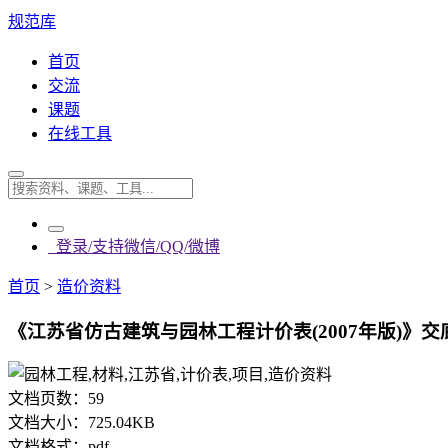
规范库
首页
交流
课题
在线工具
登录/支持微信/QQ/微博
首页
>
造价资料
《江苏省仿古建筑与园林工程计价表(2007年版)》交底
文档页数：
59
文档大小：
725.04KB
文档格式：
pdf