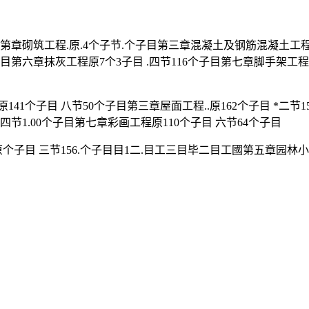
章砌筑工程.原.4个子节.个子目第三章混凝土及钢筋混凝土工程原1
第六章抹灰工程原7个3子目 .四节116个子目第七章脚手架工程.
141个子目 八节50个子目第三章屋面工程..原162个子目 *二
四节1.00个子目第七章彩画工程原110个子目 六节64个子目
原个子目 三节156.个子目目1二.目工三目毕二目工國第五章园林小