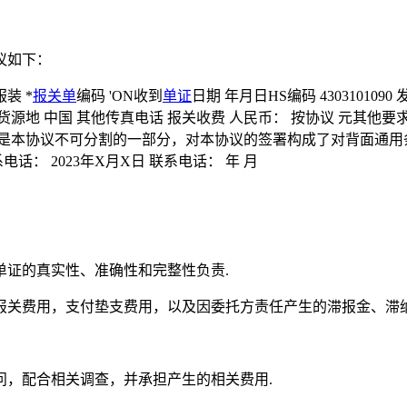
议如下：
装 *
报关单
编码 'ON收到
单证
日期 年月日HS编码 4303101090
货源地 中国 其他传真电话 报关收费 人民币： 按协议 元其他要求
是本协议不可分割的一部分，对本协议的签署构成了对背面通用条
： 2023年X月X日 联系电话： 年 月
）
单证的真实性、准确性和完整性负责.
报关费用，支付垫支费用，以及因委托方责任产生的滞报金、滞纳
问，配合相关调查，并承担产生的相关费用.