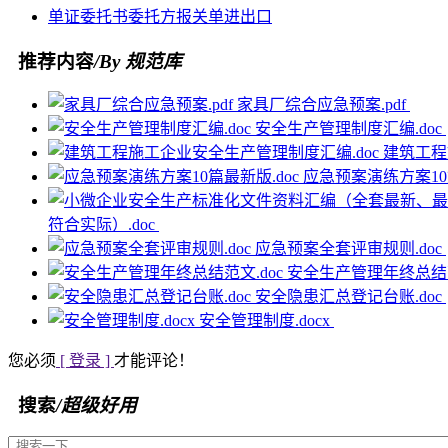
单证
委托书
委托方
报关单
进出口
推荐内容
/By 规范库
家具厂综合应急预案.pdf
安全生产管理制度汇编.doc
建筑工程
应急预案演练方案10
符合实际）.doc
应急预案全套评审规则.doc
安全生产管理年终总结范
安全隐患汇总登记台账.doc
安全管理制度.docx
您必须
[ 登录 ]
才能评论！
搜索
/超级好用