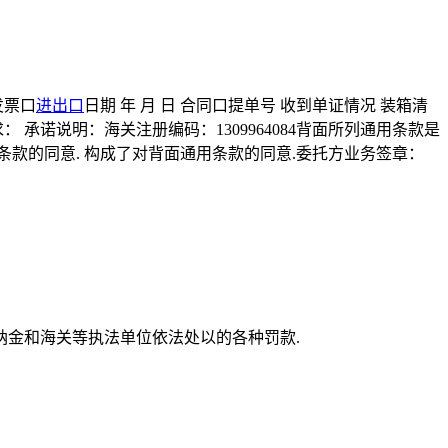
 发票口
进出口
日期 年 月 日 合同口提单号 收到单证情况 装箱清
： 承诺说明：海关注册编码：1309964084背面所列通用条款是
款的同意. 构成了对背面通用条款的同意.委托方业务签章：
金和海关等执法单位依法处以的各种罚款.