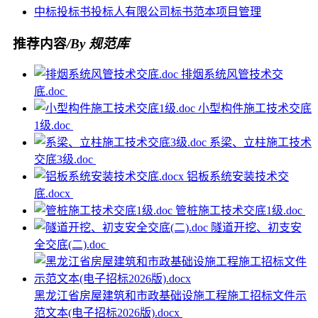
中标
投标书
投标人
有限公司
标书范本
项目管理
推荐内容
/By 规范库
排烟系统风管技术交
底.doc
小型构件施工技术交底
1级.doc
系梁、立柱施工技术
交底3级.doc
铝板系统安装技术交
底.docx
管桩施工技术交底1级.doc
隧道开挖、初支安
全交底(二).doc
黑龙江省房屋建筑和市政基础设施工程施工招标文件示
范文本(电子招标2026版).docx