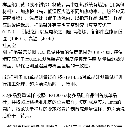
样品架用黄（或不锈钢）制成，其中加热系统有热沉（用紫例
材料）、加热护（高，低温区应选不同加热功率、加热丝应无
感应维绕）、温度计（置于热沉内，以指示样品 温度）.样品
应贴紧绝缘层，样品架外有黄明真空封套（真空度优于
0.1Pa），引线之间以及电极之间应 高绝缘，各部件应能耐低
湿（10K）、高温（400K）.
挂其空
图1样品架示意图 7.2.3低温装置的温度范围为10K~400K.控温
精度应优于土0.05K.测温装置的温度传感元件应 尽量靠近被测
样品，以保证测量温度与样品温度的一致性。
8试样制备 8.1单晶测量试样 按GB/T4326对单晶硅测量试样进
行加工处理，超声清洗后晾干，待用。
8.2多晶测量试样 按照GB/T29057将多晶硅样品制备成单晶
硅，井按照上述标准规定的位置取样，切割成厚度为 1mm的
圆片，按范德堡样片的要求将圆片制备成测量试样，超声清洗
后晾干，待用。