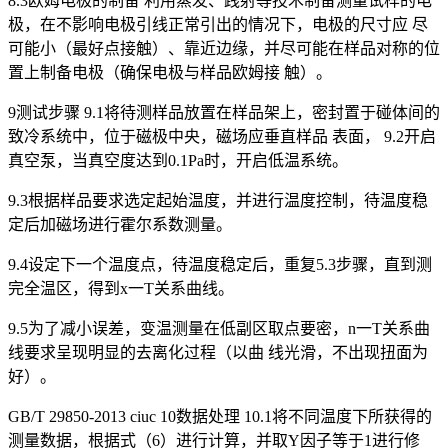
8.3欧姆电极的制备 利用蒸发、践射等技术制备测量试样的电
极，在不影响电极引线正常引出的情况下，电极的尺寸应 尽
可能小（最好点接触）、靠近边缘，并尽可能在样品对称的位
置上制备电极（确保电极与样品欧姆接 触）。
9测试步骤 9.1将待测样品放置在样品架上，密封置于碰体间的
致冷系统中，位于磁极中央，磁场应垂直样品 表面， 9.2开启
真空泵，当真空度达到0.1Pa时，开启低温系统。
9.3根据样品要求选定起始温度，并进行温度控制，待温度稳
定后加磁场进行霍尔系数测量。
9.4设定下一个温度点，待温度稳定后，重复5.3步骤，直到测
完全温区，得到x一T关系曲线。
9.5为了减小误差，变温测量在低副区取点要密，n一T关系曲
线要求呈现明显的去离化过程（以曲 线光滑，不出现扭面为
好）。
GB/T 29850-2013 ciuc 10数据处理 10.1将不同温度下所获得的
测量数据，根据式（6）进行计算，并取Y因子等于1进行修