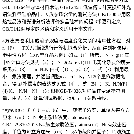
GB/T4326非本征半导体单品霍尔迁移率和霍尔系数测量方法
GB/T14264半导体材料术语 GB/T24581低温傅立叶变换红外光
语法测量硅单品中、V族杂质含量的测试方法 GB/T29057用区
熔拉品法和光谱分析法评价多晶硅棒的规程 3术语和定义
GB/T14264界定的术语和定义适用于本文件。
4方法原理 利用载流子浓度与温度变化关系的电中性方程，对
n（P）一T关系曲线进行计算机拟合分析，从面 得到补偿度，
电中性方程（以N型样品为例）如式（1）所示： N-N-g(1) 其
中N计算方法见式（2）； N=2(2xm²kT)111 电离化杂质浓度关
系见式（3）： n=N-N 由式（1）、式（2）、式（3）利用最
小二乘法原理，并适当调整xx、m：.N，NE5个量作数据拟
合，得 到补偿度的表达式见式（4）、式（5）： K,=N/N(P）
(4) K、-N/N（N）..(5 ) 根据GB/T4326.对样品作变温霍尔测
量，由式（6）计算测试数据，得到n一T关系曲线。
n=y/e.R(6 ) 式（1）~式（6）中： 载流子浓度，单位为每立方
厘米（cm）： N-受主杂质浓度，atomscm；
GB/T 29850-2013 N--施主杂质浓度，atomscm； Ne有效态密
度，单位为每立方厘米（cm）； gA能级简并因子： E,浅施主