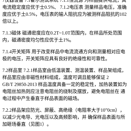
7仪器设备 7.1霍尔测试系统 7.1.1恒流源 为样品提供电流，其
电流稳定度应优于士0.5%、 7.1.2电压表 测量样品电压，准确
度应优于土0.5%，电压表的输人阻抗应为被测样品阻抗的102
倍以上。
7.1.3磁体 磁通密度应在0.2T~1.0T范围内，在样品所处范围
内，磁通密度均匀性应优于土1%。
7.1.4开关矩阵 用于改变样品中电流流通方向和测量相对应电
极的电压，开关矩阵应具有良好的绝缘性和可靠性。
7.2样品室 7.2.1样品室由低温装置、测温装置、样品架组成，
样品室应由非磁性材料组成，温度可调且能够保证 2
GB/T 29850-2013 样品温度具备一定的稳定性，加热装置如为
电阻丝加热则应注意电阻丝的绕制及摆放，避免电阻丝在 通
电过程中产生垂直于样品表面的磁场。
7.2.2样品架应防光、屏蔽、高绝缘（电阻率大于10”0cm），
以减少光电导、光电压以及高频影响，并 确保样品表面与所
加砸场垂直（见图1）。