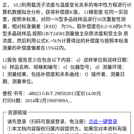
正， 10.2利用载流子浓度与温度变化关系的电中性方程进行计
算机数据拟合分析，获得补偿度K值， 11精密度 在同一实验
室，按照本标准，对同一N型多品硅样品进行10次重复性测
量，相对标准偏差（RSD） 为5%，取补偿度在0.2~0.8的6个N
型多晶硅样品.按照GB/T24581测量施主杂质浓度和受主杂 质
浓度，然后利用公式K.=N/N计算得出的补偿度与按照本标准
测量的补偿度偏差在15%以内。
12报告 报告至少应包含以下内容： a）送样单位和送样日期：
b）样品名称、规格和编号： e）仪器型号； d）测量环境：
）测量结果，包括补偿度和关系曲线： f）操作者、测量日
期、测量单位。
便权 书号：-48023 GB/T 298502013定价14.00元
打印H期：2014年2月19HF009A...
资源链接
请先登录（扫码可直接登录、免注册）
点此一键登录
①本文档内容版权归属内容提供方。如果您对本资料有版