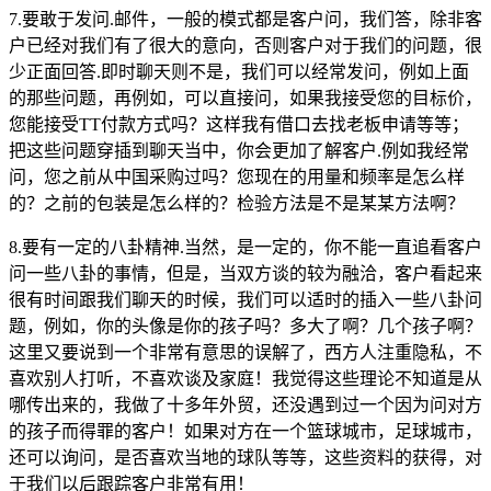
7.要敢于发问.邮件，一般的模式都是客户问，我们答，除非客
户已经对我们有了很大的意向，否则客户对于我们的问题，很
少正面回答.即时聊天则不是，我们可以经常发问，例如上面
的那些问题，再例如，可以直接问，如果我接受您的目标价，
您能接受TT付款方式吗？这样我有借口去找老板申请等等；
把这些问题穿插到聊天当中，你会更加了解客户.例如我经常
问，您之前从中国采购过吗？您现在的用量和频率是怎么样
的？之前的包装是怎么样的？检验方法是不是某某方法啊？
8.要有一定的八卦精神.当然，是一定的，你不能一直追看客户
问一些八卦的事情，但是，当双方谈的较为融洽，客户看起来
很有时间跟我们聊天的时候，我们可以适时的插入一些八卦问
题，例如，你的头像是你的孩子吗？多大了啊？几个孩子啊？
这里又要说到一个非常有意思的误解了，西方人注重隐私，不
喜欢别人打听，不喜欢谈及家庭！我觉得这些理论不知道是从
哪传出来的，我做了十多年外贸，还没遇到过一个因为问对方
的孩子而得罪的客户！如果对方在一个篮球城市，足球城市，
还可以询问，是否喜欢当地的球队等等，这些资料的获得，对
于我们以后跟踪客户非常有用！