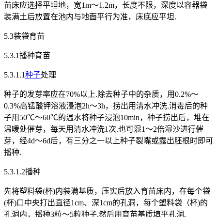
苗床应选择平坦地，宽1m～1.2m，长度不限，深度以容器袋
装满土后放置在池内与地面平行为准，床底应平坦.
5.3装袋育苗
5.3.1播种育苗
5.3.1.1
种子
处理
种子的发芽率应在70%以上.除去种子中的杂质，用0.2%～
0.3%高锰酸钾溶液浸泡2h～3h，捞出用清水冲洗.消毒后的种
子用50℃～60℃的温水将种子浸泡10min，种子捞出后，堆在
温暖处催芽，每天用清水冲洗1次.也可混1～2倍湿沙进行催
芽，经4d～6d后，有三分之一以上种子裂嘴或露出胚根时即可
播种.
5.3.1.2播种
先将塑料袋(杯)内装满基质，压实后放入育苗床内，在每个袋
(杯)口中央打出直径1cm、深1cm的孔洞，每个塑料袋（杯)的
孔洞内，播种3粒～5粒种子.然后用育苗基质填平孔洞.