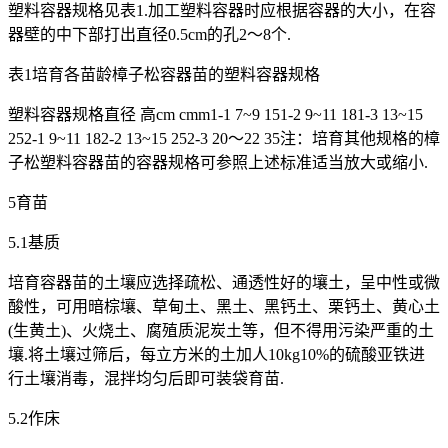
塑料容器规格见表1.加工塑料容器时应根据容器的大小，在容
器壁的中下部打出直径0.5cm的孔2～8个.
表1培育各苗龄樟子松容器苗的塑料容器规格
塑料容器规格直径 高cm cmm1-1 7~9 151-2 9~11 181-3 13~15
252-1 9~11 182-2 13~15 252-3 20～22 35注：培育其他规格的樟
子松塑料容器苗的容器规格可参照上述标准适当放大或缩小.
5育苗
5.1基质
培育容器苗的土壤应选择疏松、通透性好的壤土，呈中性或微
酸性，可用暗棕壤、草甸土、黑土、黑钙土、栗钙土、黄心土
(生黄土)、火烧土、腐殖质泥炭土等，但不得用污染严重的土
壤.将土壤过筛后，每立方米的土加人10kg10%的硫酸亚铁进
行土壤消毒，混拌均匀后即可装袋育苗.
5.2作床