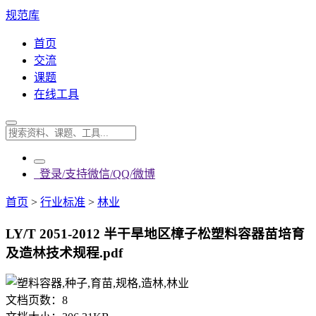
规范库
首页
交流
课题
在线工具
登录/支持微信/QQ/微博
首页
>
行业标准
>
林业
LY/T 2051-2012 半干旱地区樟子松塑料容器苗培育
及造林技术规程.pdf
文档页数：
8