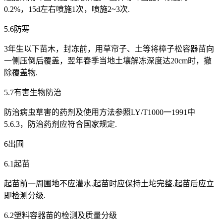
0.2%，15d左右喷施1次，喷施2~3次.
5.6防寒
3年生以下苗木，封冻前，用草帘子、土等将樟子松容器苗向
一侧压倒后覆盖，翌年春季当地土壤解冻深度达20cm时，撤
除覆盖物.
5.7有害生物防治
防治病虫草害的药剂及使用方法参照LY/T1000一1991中
5.6.3，防治药剂应符合国家规定.
6出圃
6.1起苗
起苗前一周圃地不应灌水.起苗时应保持土坨完整.起苗后应立
即检测分级.
6.2塑料容器苗的检测及质量分级