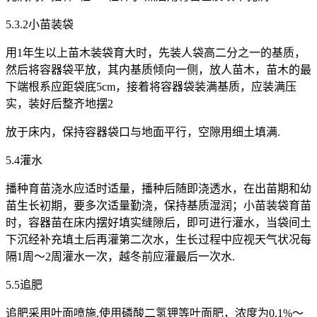
5.3.2小苗装袋
用1年生以上苗木装袋育大时，先装人袋高二分之一的基质，
然后将容器袋平放，其内基质倾向一侧，放人苗木，苗木的最
下端根系应距袋底5cm，接着将容器袋装满基质，应装满压
实，装好后整齐地摆2
放于床内，保持容器袋口与地面平行，空隙用细土填满.
5.4灌水
播种育苗浇水应适时适量，播种后随即浇透水，在出苗期和幼
苗生长初期，要多次适量勤浇，保持基质湿润；小苗装袋育苗
时，容器苗在床内摆好填实缝隙后，即可进行灌水，当袋间土
下沉经补充填土后再灌第二次水，生长过程中应视天气状况每
隔1周～2周灌水一次，越冬前应灌最后一次水.
5.5追肥
追肥采用叶面喷施.使用磷酸二氢钾等叶面肥，浓度为0.1%～